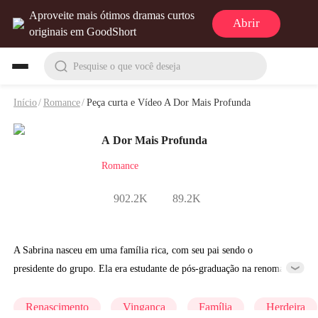
Aproveite mais ótimos dramas curtos
Abrir
originais em GoodShort
Pesquise o que você deseja
Início
/
Romance
/
Peça curta e Vídeo A Dor Mais Profunda
A Dor Mais Profunda
Romance
902.2K
89.2K
A Sabrina nasceu em uma família rica, com seu pai sendo o
presidente do grupo. Ela era estudante de pós-graduação na renomada
Academia Central de Belas Artes de Xara. Após se formar, seus pais a
pediram para ficar em casa e ajudar no desenvolvimento da empresa.
Renascimento
Vingança
Família
Herdeira