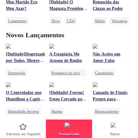
Meu Marido Era
[Dublado] O
Renascida das
Identificação Errônea
Amor após casamento
Amor Secreto Realizado
Meu Azar?
Magnata Presidente
Cinzas ao Poder
se Apaixona por
Casamento
Doce
CEO
Máfia
Vingança
Mim
Milionário
Casamento Relâmpago
Protagonista Feminina Forte
Novos Lançamentos
Amor Secreto Realizado
Amor após casamento
Contra-ataque
Mal-entendido
[Dublado]Desprezado
A Estagiária Me
Não Aceito um
por Todos, Mestre
Acusou de Roubo
Amor Falso
dos Dragões
Superação
Romance no escritório
Casamento
Dragão
Lamento
Lobisomem
Contra-ataque
Guerra Comercial
Lamento
O Controlador que
[Dublado] Ferrou!
Cansado de Fingir,
Vingança Contra o EX
Vingança Contra o EX
Humilhou a Capitã
Estou Cercado por
Pronto para
Protagonista Feminina Forte
Arrogante
Deusas Imortais
Destruir
Identidade Secreta
Harém
Renascimento
Vingança
Contra-ataque
Superação
Vingança
Retorno do Forte
Deus da Guerra
Dominante
Adicionar aos Seguindo
Assista Grátis
Baixar
Superação
Contra-ataque