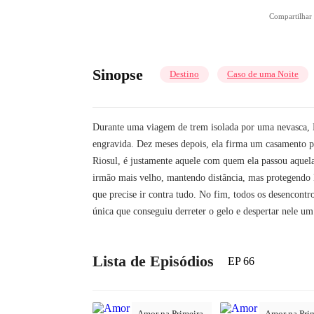
Compartilha
Sinopse
Destino
Caso de uma Noite
Durante uma viagem de trem isolada por uma nevasca, 
engravida. Dez meses depois, ela firma um casamento p
Riosul, é justamente aquele com quem ela passou aquela n
irmão mais velho, mantendo distância, mas protegendo B
que precise ir contra tudo. No fim, todos os desencontr
única que conseguiu derreter o gelo e despertar nele um
Lista de Episódios
EP 66
Amor na Primeira
Amor na Pri