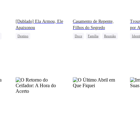
[Dublado] Ela Armou, Ele
Casamento de Repente,
Trou
Apaixonou
Filhos do Segredo
por A
Destino
Doce
Família
Reunião
Ident
Protagonista Feminina Forte
Bebê Fofo
CEO
CEO
CEO
União de Fortes
Bebê Facilitador
Contr
Amor Mútuo