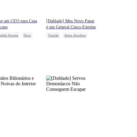
xe um CEO para Casa
[Dublado] Meu Novo Papai
caso
é um General Cinco-Estrelas
idade Secreta
Doce
Traição
Amor doroloso
Herdeira
Vingança
Bebê Fofo
a-ataque
Vingança Contra o EX