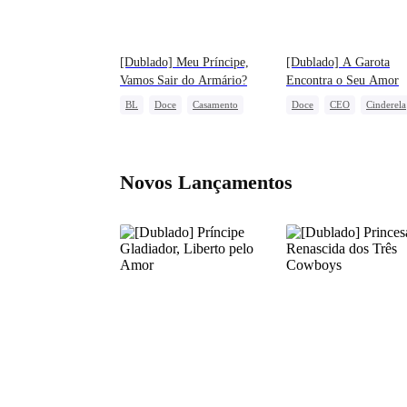
[Dublado] Meu Príncipe,
[Dublado] A Garota
Vamos Sair do Armário?
Encontra o Seu Amor
BL
Doce
Casamento
Doce
CEO
Cinderela
Máfia
Herdeiro
Amor Mútuo
Redenção
Novos Lançamentos