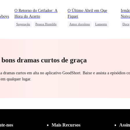
O Retorno do Ceifador: A
O Último Abril em Que
Irmão
wboys
Hora do Acerto
Fiquei
Noiva
Superação
Pessoa Humilde
Amor doroloso
Lamento
Doce
Contra-ataque
Traição
Perseguindo o Amor
Famíl
Traição
Casam
Protagonista Feminina Forte
Amor
a bons dramas curtos de graça
 a dramas curtos em alta no aplicativo GoodShort. Baixe e assista a episódios c
 em qualquer lugar.
ate-nos
Mais Recursos
Assin