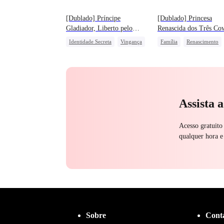
[Dublado] Príncipe
[Dublado] Princesa
Gladiador, Liberto pelo
Renascida dos Três Co
Amor
Identidade Secreta
Vingança
Família
Renascimento
Destino
Herdeira
Amado por Todos
Deus da Guerra
Contra-ataque
Doce
Casamento por Contrato
União de Fortes
Assista 
Acesso gratuito
qualquer hora e
Sobre
Cont