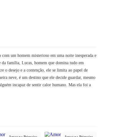
do com um homem misterioso em uma noite inesperada e
efe da família, Lucas, homem que domina tudo em
re o desejo e a contenção, ele se limita ao papel de
meira neve, é um destino que ele decide guardar, mesmo
alguém incapaz de sentir calor humano. Mas ela foi a
Amor na Primeira
Amor na Primeira