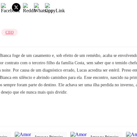
r
CEO
Bianca foge de um casamento e, sob efeito de um remédio, acaba se envolven
or contrato com o terceiro filho da família Costa, sem saber que o temido ch
oite. Por causa de um diagnóstico errado, Lucas acredita ser estéril. Preso ent
ianca em silêncio e abrindo caminhos para ela. Esse encontro, nascido na pri
os sempre foram parte do destino. Ele achava ser uma ilha perdida no inverno, 
 desejo que ele nunca mais quis dividir.
meira
Amor na Primeira
Amor na Primeira