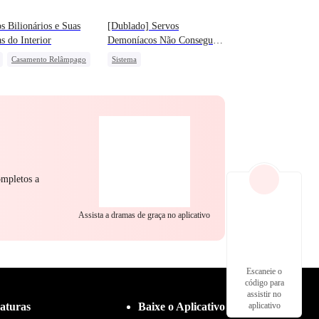
s Bilionários e Suas
[Dublado] Servos
s do Interior
Demoníacos Não Conseguem
Escapar
Casamento Relâmpago
Sistema
ia
Milionário
Protagonista Feminina Forte
ento por Contrato
Harém
 após casamento
ompletos a
Assista a dramas de graça no aplicativo
Escaneie o
código para
assistir no
aturas
Baixe o Aplicativo
aplicativo