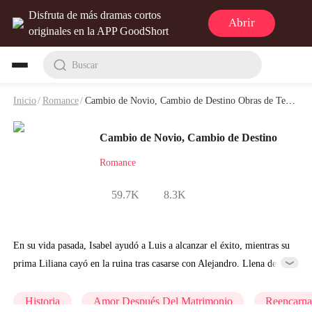
Disfruta de más dramas cortos
Abrir
originales en la APP GoodShort
Buscar
Inicio
/
Romance
/
Cambio de Novio, Cambio de Destino Obras de Teatro y Video
Cambio de Novio, Cambio de Destino
Romance
59.7K
8.3K
En su vida pasada, Isabel ayudó a Luis a alcanzar el éxito, mientras su
prima Liliana cayó en la ruina tras casarse con Alejandro. Llena de
odio, Liliana asesinó a Isabel. Al renacer el día del compromiso,
Liliana le quita el matrimonio destinado a ella. Así, Isabel termina
Historia
Amor Después Del Matrimonio
Reencarna