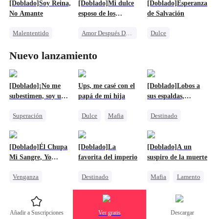
[Doblado]Soy Reina,
[Doblado]Mi dulce
[Doblado]Esperanza
CEO
No Amante
esposo de los
de Salvación
Malententido
ochenta
Malententido
Amor Después Del Matrimonio
Dulce
Venganza
Viaje en el tiempo
Malententido
Nuevo lanzamiento
CEO Femenina
Matrimonio
Amor Después Del Matrimonio
Infiel
Protagonista Femenina Fuerte
CEO
[Doblado]¡No me
Ups, me casé con el
[Doblado]Lobos a
subestimen, soy un
papá de mi hija
sus espaldas,
dragón!
dragones a su lado
Superación
Dulce
Mafia
Destinado
Dragón
Matrimonio Relámpago
Hombre-Lobo
Contraataque
Embarazada
Dragón
[Doblado]Él Chupa
[Doblado]La
[Doblado]A un
Anime
Protagonista Femenina Fuerte
Mi Sangre, Yo
favorita del imperio
suspiro de la muerte
Matrimonio Por Contrato
Chupo Su Vida
Venganza
Destinado
Mafia
Lamento
Contraataque
Vampiro
Reencarnación
Retorcido
Contraataque
Aristócrata
Venganza
Añadir a Suscripciones
Ver gratis
Descargar
Contraataque
Traición