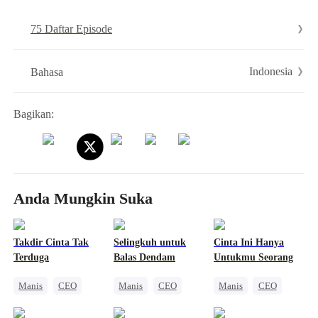
pun menikah dengan Joko, karena marah dan kecewa. Tak disangka,
75 Daftar Episode
ternyata pria itu adalah...
Indonesia
Bahasa
Bagikan:
Anda Mungkin Suka
Takdir Cinta Tak
Selingkuh untuk
Cinta Ini Hanya
Terduga
Balas Dendam
Untukmu Seorang
Manis
CEO
Manis
CEO
Manis
CEO
Nikah Kilat
Cinta Diam-diam Jadi Kenyataan
Cinta Satu Malam