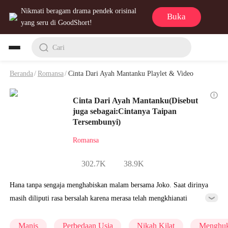
Nikmati beragam drama pendek orisinal
Buka
yang seru di GoodShort!
Cari
Beranda
/
Romansa
/
Cinta Dari Ayah Mantanku Playlet & Video
Cinta Dari Ayah Mantanku(Disebut
juga sebagai:Cintanya Taipan
Tersembunyi)
Romansa
302.7K
38.9K
Hana tanpa sengaja menghabiskan malam bersama Joko. Saat dirinya
masih diliputi rasa bersalah karena merasa telah mengkhianati
pacarnya, tak disangka pacarnya malah lebih dulu berselingkuh
dengan sahabatnya sendiri. Setelah mengetahui kebenaran itu, Hana
Manis
Perbedaan Usia
Nikah Kilat
Menghuk