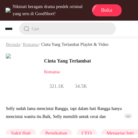
Nikmati beragam drama pendek orisinal
Buka
yang seru di GoodShort!
Cari
Beranda
/
Romansa
/
Cinta Yang Terlambat Playlet & Video
Cinta Yang Terlambat
Romansa
321.1K
34.5K
Selly sudah lama mencintai Rangga, tapi dalam hati Rangga hanya
mencintai wanita itu.Baik, Selly memilih untuk cerai dan
memberikan posisi istri Rangga pada wanita tercintanya.Rangga kira
tak ada Selly, dia akan senang, tapi setelah Rangga mendapatkan hasil
Sakit Hati
Pernikahan
CEO
Mengejar Istri