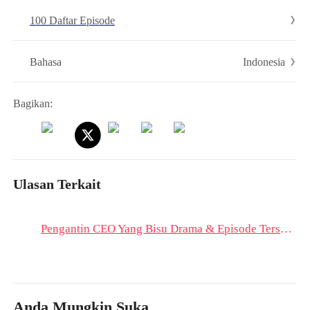
diagnosis Selly…"Rangga, di akhir hidupku, aku nggak mencintaimu
100 Daftar Episode
lagi."
Indonesia
Bahasa
Bagikan:
Ulasan Terkait
Pengantin CEO Yang Bisu Drama & Episode Terseru: Cinta Yang Dalam Tidak Terucapkan Dari Bibirku!
Anda Mungkin Suka