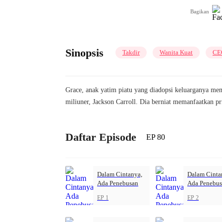
Bagikan
Sinopsis
Takdir
Wanita Kuat
CE
Grace, anak yatim piatu yang diadopsi keluarganya mem
miliuner, Jackson Carroll. Dia berniat memanfaatkan pr
Daftar Episode
EP 80
Dalam Cintanya,
Dalam Cinta
Ada Penebusan
Ada Penebu
EP 1
EP 2