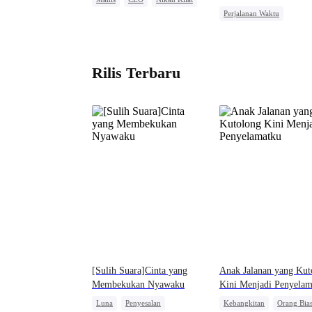
Perjalanan Waktu
Cinta Setelah Menikah
Pewaris Asli dan Palsu
Pembalasan
Bangsawan
Kebangkitan
Rilis Terbaru
[Sulih Suara]Cinta yang
Anak Jalanan yang Kut
Membekukan Nyawaku
Kini Menjadi Penyelam
Luna
Penyesalan
Kebangkitan
Orang Bia