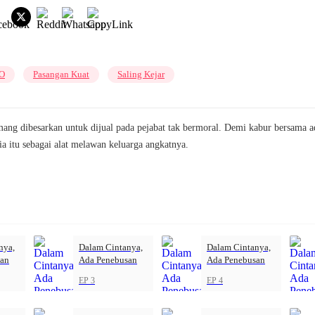
O
Pasangan Kuat
Saling Kejar
ang dibesarkan untuk dijual pada pejabat tak bermoral. Demi kabur bersama a
ia itu sebagai alat melawan keluarga angkatnya.
nya,
Dalam Cintanya,
Dalam Cintanya,
san
Ada Penebusan
Ada Penebusan
EP 3
EP 4