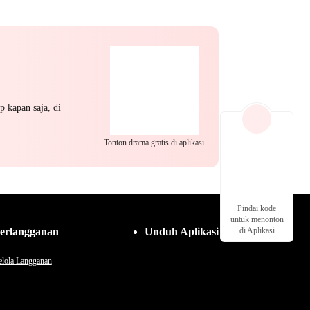
ik Keluarga dan Negara
Identitas Tersembunyi
 Perang
Miliuner
Pembalasan
p kapan saja, di
Tonton drama gratis di aplikasi
Pindai kode
untuk menonton
erlangganan
Unduh Aplikasi
di Aplikasi
lola Langganan