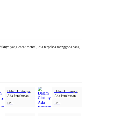
diknya yang cacat mental, dia terpaksa menggoda sang
Dalam Cintanya,
Dalam Cintanya,
Ada Penebusan
Ada Penebusan
EP 5
EP 6