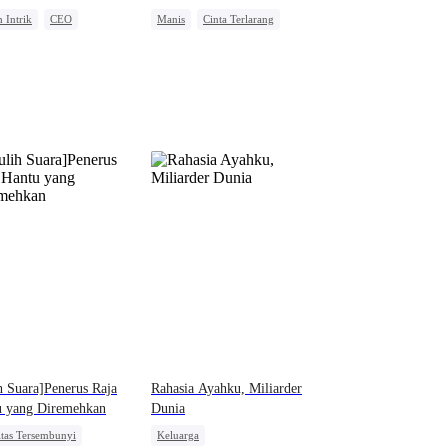
 Intrik
CEO
Manis
Cinta Terlarang
h Kontrak
Salah Paham
Cinta Diam-diam Jadi
Kenyataan
Pura-pura Bodoh
Pewaris Wanita
h Suara]Penerus Raja
Rahasia Ayahku, Miliarder
u yang Diremehkan
Dunia
itas Tersembunyi
Keluarga