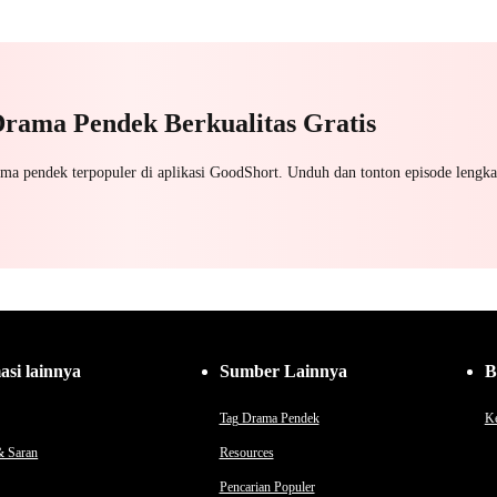
Nikah Kontrak
Balas Dendam
Mafia
Konfl
Menghukum Mantan Jahat
Pewaris Wanita
Dewa
Pernikahan
Pahlawan Kembali
Benci
Drama Pendek Berkualitas Gratis
ama pendek terpopuler di aplikasi GoodShort. Unduh dan tonton episode lengka
asi lainnya
Sumber Lainnya
B
Tag Drama Pendek
Ke
& Saran
Resources
Pencarian Populer