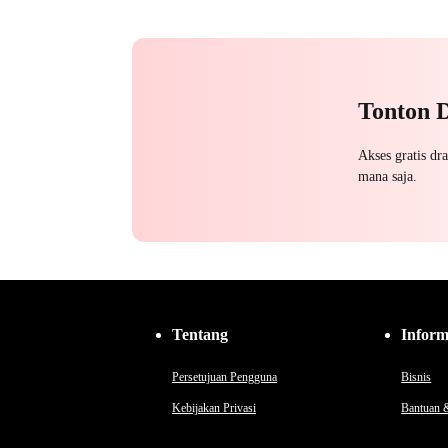
Sakit Hati
Penuh Intrik
CEO
Pengkhianatan
Manusia Serigala
Tonton 
Akses gratis dr
mana saja.
Tentang
Inform
Persetujuan Pengguna
Bisnis
Kebijakan Privasi
Bantuan 