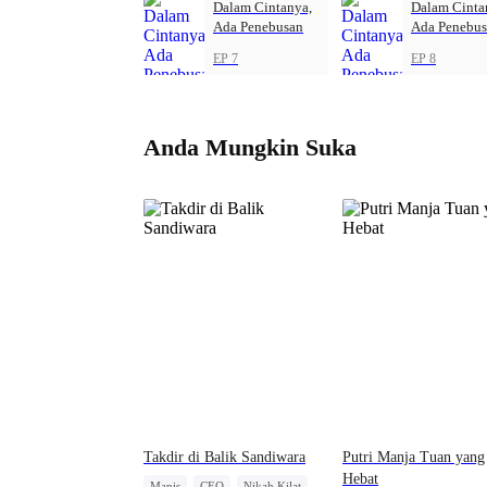
Dalam Cintanya,
Dalam Cinta
Ada Penebusan
Ada Penebu
EP 7
EP 8
Anda Mungkin Suka
Takdir di Balik Sandiwara
Putri Manja Tuan yang
Hebat
Manis
CEO
Nikah Kilat