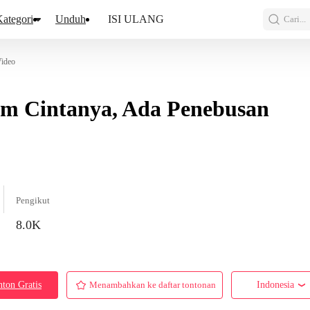
ategori
Unduh
ISI ULANG
Cari...
Video
m Cintanya, Ada Penebusan
Pengikut
8.0K
ton Gratis
Menambahkan ke daftar tontonan
Indonesia