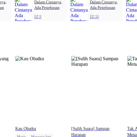
nya,
Dalam Cintanya,
Dalam Cintanya,
san
Ada Penebusan
Ada Penebusan
EP 9
EP 10
Kau Obatku
[Sulih Suara] Sampan
Tak 
Harapan
Mena
Manis
Mengejar Istri