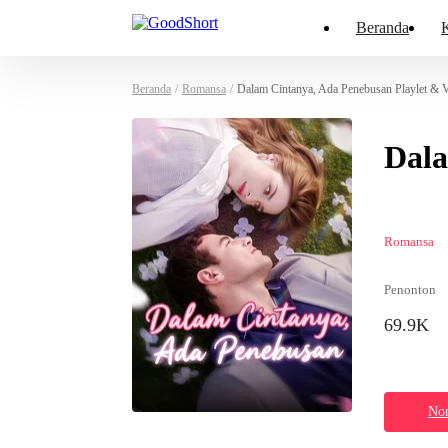
Beranda
K
Beranda
/
Romansa
/
Dalam Cintanya, Ada Penebusan Playlet & 
Dala
Romansa
Penonton
69.9K
Non