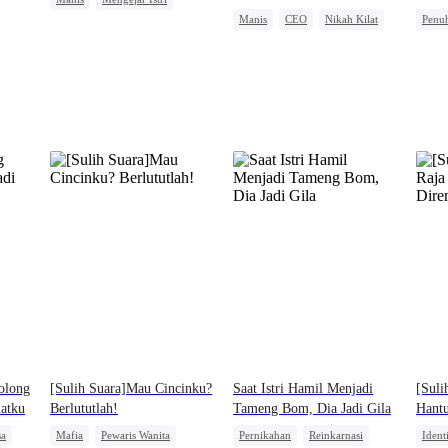
Manis
CEO
Nikah Kilat
Penuh
CEO
Cinta Satu Malam
Cinta Setelah Menikah
Nika
olong
[Sulih Suara]Mau Cincinku?
Saat Istri Hamil Menjadi
[Suli
atku
Berlututlah!
Tameng Bom, Dia Jadi Gila
Hant
sa
Mafia
Pewaris Wanita
Pernikahan
Reinkarnasi
Ident