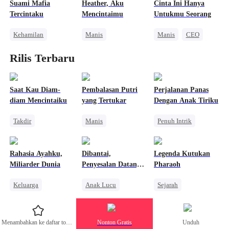
Kehamilan
Suami Mafia
Heather, Aku
Cinta Ini Hanya
Pembalasan
Tercintaku
Mencintaimu
Untukmu Seorang
Kehamilan
Manis
Manis
CEO
Manis
Mafia
Romansa Kantor
Cinta Satu Malam
Rilis Terbaru
Cinderella
CEO
Dibantu Bayi Lucu
Salah Paham
Saat Kau Diam-
Pembalasan Putri
Perjalanan Panas
diam Mencintaiku
yang Tertukar
Dengan Anak Tiriku
Takdir
Manis
Penuh Intrik
Mengejar Istri
Bangsawan
Bad Girl
Pewaris Wanita
Saling Kejar
Pengkhianatan
Rahasia Ayahku,
Dibantai,
Legenda Kutukan
Perselingkuhan
Miliarder Dunia
Penyesalan Datang
Pharaoh
Terlambat
Keluarga
Anak Lucu
Sejarah
Identitas Tersembunyi
Penyesalan
Pewaris Wanita
Miliuner
Penuh Intrik
Penyesalan
Menambahkan ke daftar tontonan
Nonton Gratis
Unduh
Pembalasan
Sakit Hati
Benci