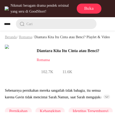
Nikmati beragam drama pendek orisinal
Buka
yang seru di GoodShort!
Cari
Beranda
/
Romansa
/
Diantara Kita Itu Cinta atau Benci? Playlet & Video
Diantara Kita Itu Cinta atau Benci?
Romansa
102.7K
11.6K
Sebenarnya pernikahan mereka sangatlah tidak bahagia, itu semua
karena Gavin tidak mencintai Sarah.Namun, saat Sarah mengajukan
untuk cerai, Gavin malah menyesal, bahkan meminta Sarah jangan
pergi. Apa sih yang terjadi di antara mereka?
Pernikahan
Kebangkitan
Identitas Tersembunyi