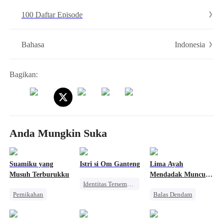
100 Daftar Episode
Indonesia
Bahasa
Bagikan:
Anda Mungkin Suka
Suamiku yang
Istri si Om Ganteng
Lima Ayah
Musuh Terburukku
Mendadak Muncul
Identitas Tersembunyi
Setelah
Pernikahan
Balas Dendam
Perceraianku
Manis
CEO
Wanita Kuat
Disayangi Semua
Nikah Kilat
Perceraian
Pembalasan