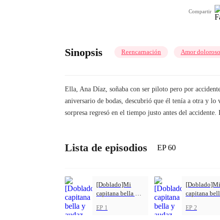
Compartir
Sinopsis
Reencarnación
Amor doloros
Ella, Ana Díaz, soñaba con ser piloto pero por accidente
aniversario de bodas, descubrió que él tenía a otra y 
sorpresa regresó en el tiempo justo antes del accidente.
Lista de episodios
EP 60
[Doblado]Mi
[Doblado]M
capitana bella y
capitana bell
audaz
audaz
EP 1
EP 2