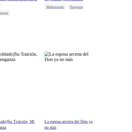
r
Malententido
Venganza
imonio
CEO Femenina
Infiel
idad Oculta
CEO
gonista Femenina Fuerte
aataque
ado]Su Traición, Mi
La esposa secreta del Don ya
anza
no más