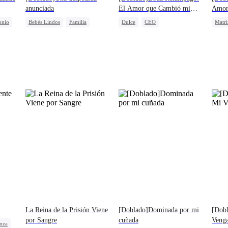
anunciada
El Amor que Cambió mi
Amo
Vida
onio
Bebés Lindos
Familia
Dulce
CEO
Matr
Malententido
Lamento
Aventura De Una Noche
Ident
Matrimonio Relámpago
Prota
Amor Después Del Matrimonio
Contr
La Reina de la Prisión Viene
[Doblado]Dominada por mi
[Dobl
por Sangre
cuñada
Veng
nza