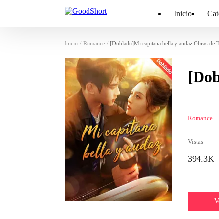
Inicio
Cat
Inicio
/
Romance
/
[Doblado]Mi capitana bella y audaz Obras de T
[Dob
Romance
Vistas
394.3K
V