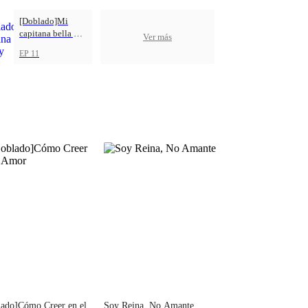
[Doblado]Mi
capitana bella y
Ver más
audaz
EP 11
ado]Cómo Creer en el
Soy Reina, No Amante