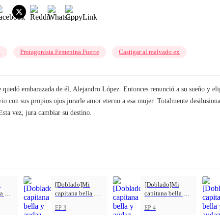
o
Protagonista Femenina Fuerte
Castigar al malvado ex
 quedó embarazada de él, Alejandro López. Entonces renunció a su sueño y elig
lo vio con sus propios ojos jurarle amor eterno a esa mujer. Totalmente desilusion
 Esta vez, jura cambiar su destino.
i
[Doblado]Mi
[Doblado]Mi
a y
capitana bella y
capitana bella y
audaz
audaz
EP 3
EP 4