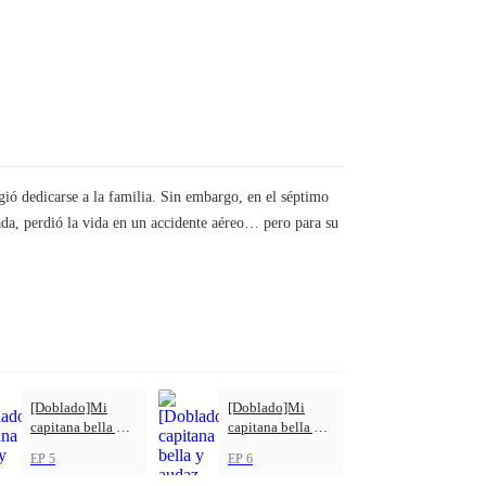
ió dedicarse a la familia. Sin embargo, en el séptimo
ada, perdió la vida en un accidente aéreo… pero para su
[Doblado]Mi
[Doblado]Mi
capitana bella y
capitana bella y
audaz
audaz
EP 5
EP 6