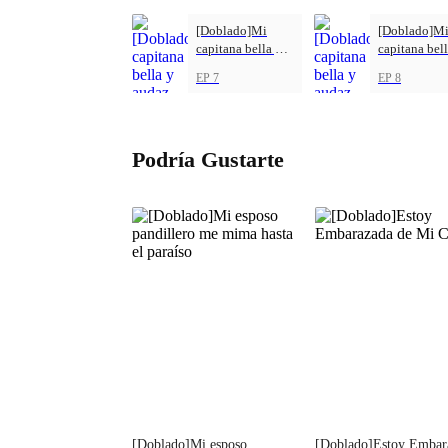
[Doblado]Mi
[Doblado]M
capitana bella y
capitana bell
audaz
audaz
EP 7
EP 8
Podría Gustarte
[Doblado]Mi esposo
[Doblado]Estoy Embar