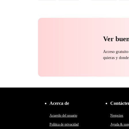
Dios de la guerra
Mafia
Amor-Odio
Persiguiendo el amor
Ver buen
Acceso gratuito
quieras y donde
Acerca de
Contácte
Acuerdo del usuario
Negocios
Política de privacidad
Ayuda & suge