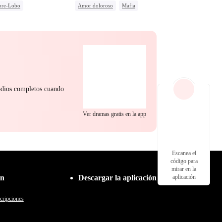
re-Lobo
Amor doloroso
Mafia
carnación
Venganza
Protagonista Femenina Fuerte
gar al malvado ex
Castigar al malvado ex
nto
Lamento
sodios completos cuando
Ver dramas gratis en la app
Escanea el
código para
mirar en la
ón
Descargar la aplicación
aplicación
cripciones