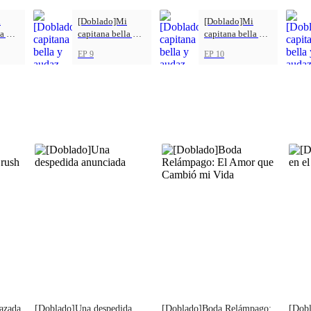
i
[Doblado]Mi
[Doblado]Mi
a y
capitana bella y
capitana bella y
audaz
audaz
EP 9
EP 10
azada
[Doblado]Una despedida
[Doblado]Boda Relámpago:
[Dobl