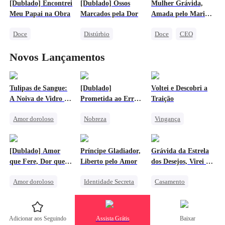
[Dublado] Encontrei
[Dublado] Ossos
Mulher Grávida,
Protagonista Feminina Forte
Milionário
Cinderela
Meu Papai na Obra
Marcados pela Dor
Amada pelo Marido
Contra-ataque
Amor Secreto Realizado
Amor Proibido
Rico
Doce
Distúrbio
Doce
CEO
Identidade Secreta
Família
Caso de uma Noite
Novos Lançamentos
Bebê Fofo
Herdeira
Bebê Fofo
CEO Feminina
Herdeira Falsa
Casamento por Contrato
Lamento
Tulipas de Sangue:
[Dublado]
Voltei e Descobri a
A Noiva de Vidro do
Prometida ao Erro,
Traição
Amor após casamento
Don
Rainha do Amor
Amor doroloso
Nobreza
Vingança
Verdadeiro
Substituta
Contra-ataque
Contra-ataque
Família
Máfia
Superação
Dominante
[Dublado] Amor
Príncipe Gladiador,
Grávida da Estrela
Fingir-se de Bobo
que Fere, Dor que
Liberto pelo Amor
dos Desejos, Virei o
Noiva Substituta
Fica
Xodó da Família
Amor doroloso
Identidade Secreta
Casamento
Romance Sombrio
Vingança
Doce
Destino
Alfa
Herdeira
Destino
Amado por Todos
Adicionar aos Seguindo
Assista Grátis
Baixar
Amor e Ódio
Herdeira
Bebê Fofo