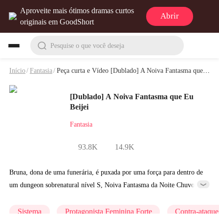
Aproveite mais ótimos dramas curtos
Abrir
originais em GoodShort
Pesquise o que você deseja
Início
/
Fantasia
/
Peça curta e Vídeo [Dublado] A Noiva Fantasma que Eu Beijei
[Dublado] A Noiva Fantasma que Eu
Beijei
Fantasia
93.8K
14.9K
Bruna, dona de uma funerária, é puxada por uma força para dentro de
um dungeon sobrenatural nível S, Noiva Fantasma da Noite Chuvosa,
e ainda ativa o Sistema de Ascensão da Milionária, com prêmio de
$100000000. Logo no início, ela enfrenta uma situação de vida ou
Sistema
Protagonista Feminina Forte
Contra-ataque