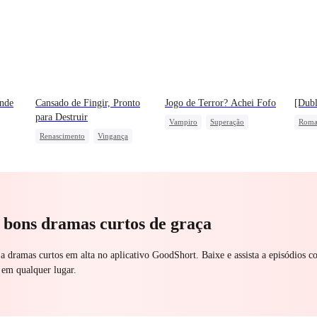
nde
Cansado de Fingir, Pronto
Jogo de Terror? Achei Fofo
[Dubl
para Destruir
Vampiro
Superação
Roma
Renascimento
Vingança
Doce
Amor Proibido
Máfi
Dominante
Contra-ataque
Amor Mútuo
Pers
a bons dramas curtos de graça
 a dramas curtos em alta no aplicativo GoodShort. Baixe e assista a episódios c
 em qualquer lugar.