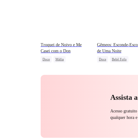
Troquei de Noivo e Me
Gêmeos: Esconde-Esco
Casei com o Don
de Uma Noite
Doce
Máfia
Doce
Bebê Fofo
Contra-ataque
Caso de uma Noite
Vingança Contra o EX
Bebê Facilitador
União de Fortes
Assista 
Acesso gratuito
qualquer hora e