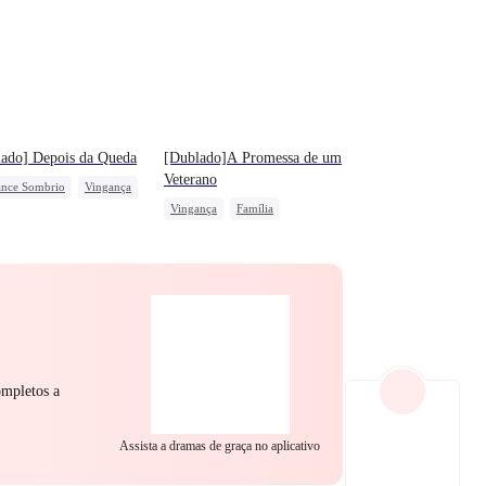
ado] Depois da Queda
[Dublado]A Promessa de um
Veterano
nce Sombrio
Vingança
Vingança
Família
a
Amor e Ódio
Dominante
Patriotismo
eguindo o Amor
Contra-ataque
ompletos a
Assista a dramas de graça no aplicativo