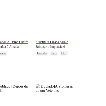
lado] A Dama Chefe:
Substituta Errada para o
raída à Amada
Bilionário Implacável
mento
Gravidez
Doce
CEO
idade Secreta
CEO
gonista Feminina Forte
a-ataque