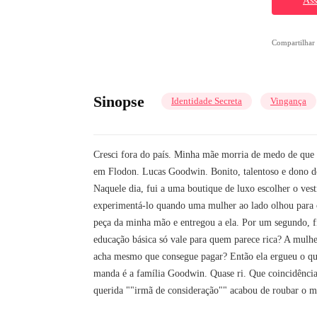
Ass
Compartilha
Sinopse
Identidade Secreta
Vingança
Cresci fora do país. Minha mãe morria de medo de que 
em Flodon. Lucas Goodwin. Bonito, talentoso e dono de 
Naquele dia, fui a uma boutique de luxo escolher o ves
experimentá-lo quando uma mulher ao lado olhou para o
peça da minha mão e entregou a ela. Por um segundo, f
educação básica só vale para quem parece rica? A mulh
acha mesmo que consegue pagar? Então ela ergueu o q
manda é a família Goodwin. Quase ri. Que coincidência.
querida ""irmã de consideração"" acabou de roubar o me