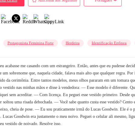
ista Grátis
Adicionar aos Seguindo
Português
r
Protagonista Feminina Forte
Herdeira
Identificação Errônea
eu acabasse me casando com um estrangeiro. Então, antes que eu pudesse decid
um sobrenome que, naquela cidade, falava mais alto que qualquer regra. Por ins
tido da cerimônia. Entre tantos modelos, meus olhos pararam em um tomara que 
 vestido nas minhas mãos e disse à vendedora: — Esse modelo é diferente. Qu
iquei sem acreditar. — Com licença. Eu peguei esse vestido primeiro. Desde qu
er soltou uma risada debochada. — Você sabe quanto custa esse vestido? Cento 
ueixo, cheia de pose. — Eu sou praticamente irmã do Lucas Goodwin. Ele é 
 Lucas Goodwin era justamente o meu noivo. Peguei o celular ali mesmo, liguei
u vestido de noivado. Resolve isso.