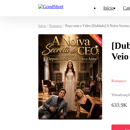
Início
Cat
Início
/
Romance
/
Peça curta e Vídeo [Dublado] A Noiva Secret
[Dub
Veio
Romance
Visualizaçõ
633.9K