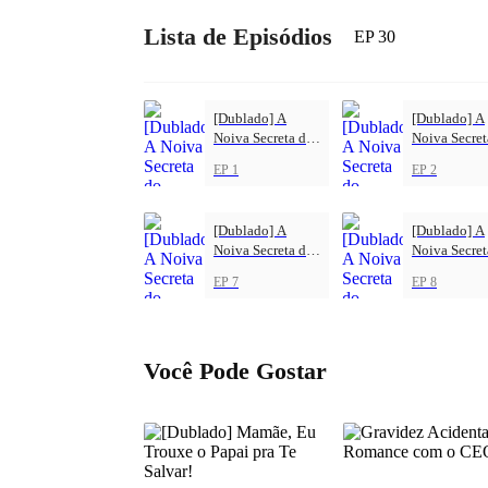
Lista de Episódios
EP 30
[Dublado] A
[Dublado] A
Noiva Secreta do
Noiva Secret
CEO: Depois do
CEO: Depois
EP 1
EP 2
Noivado, Veio o
Noivado, Ve
Amor
Amor
[Dublado] A
[Dublado] A
Noiva Secreta do
Noiva Secret
CEO: Depois do
CEO: Depois
EP 7
EP 8
Noivado, Veio o
Noivado, Ve
Amor
Amor
Você Pode Gostar