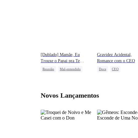
[Dublado] Mamãe, Eu
Gravidez Acidental,
Trouxe o Papai pra Te
Romance com o CEO
Salvar!
Reunião
Mal-entendido
Doce
CEO
Perseguindo o Amor
Perseguindo o Amor
Bebê Fofo
Bebê Facilitador
Novos Lançamentos