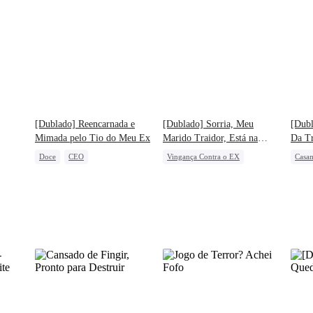
[Dublado] Reencarnada e
[Dublado] Sorria, Meu
[Dub
Mimada pelo Tio do Meu Ex
Marido Traidor, Está na
Da T
Câmera
Doce
CEO
Vingança Contra o EX
Casa
Casamento Relâmpago
Infidelidade
Vingança
Ident
Casamento
Família
Prota
Protagonista Feminina Forte
Contr