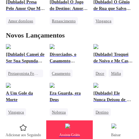
[Dublado] Presa
[Dublado] O Jogo
[Dublado] O Gênio
Casamento
Vingança Contra o EX
Pelo Amor Que Me
do Destino: Amor
de Rua que Salvou
Família
Contra-ataque
Salvou
Após a Morte
Meu Império
Amor doroloso
Renascimento
Vingança
Protagonista Feminina Forte
Reunião
CEO
Superação
CEO
Novos Lançamentos
Bebê Fofo
Perda de Peso
Traição
Mal-entendido
Vingança Contra o EX
Contra-ataque
Perseguindo o Amor
Amor Mútuo
Guerra Comercial
[Dublado] Cansei de
Divorciados, o
[Dublado] Troquei
Ser Sua Segunda
Casamento
de Noivo e Me Casei
Opção
Continua
com o Don
Protagonista Feminina Forte
Casamento
Doce
Máfia
Destino
Traição
Reunião
Contra-ataque
Protagonista Feminina Forte
Vingança Contra o EX
A Um Gole da
Era Guarda, era
[Dublado] Ele
Divórcio
União de Fortes
Morte
Deus
Nunca Deixou de Me
Mal-entendido
Amar
Vingança
Nobreza
Destino
Perseguindo o Amor
Amor doroloso
Contra-ataque
Perseguindo o Amor
Máfia
Fantasia Oriental
Herdeira
Adicionar aos Seguindo
Assista Grátis
Baixar
Contra-ataque