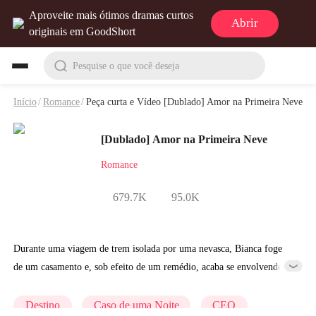
Aproveite mais ótimos dramas curtos
Abrir
originais em GoodShort
Pesquise o que você deseja
Início
/
Romance
/
Peça curta e Vídeo [Dublado] Amor na Primeira Neve
[Dublado] Amor na Primeira Neve
Romance
679.7K
95.0K
Durante uma viagem de trem isolada por uma nevasca, Bianca foge
de um casamento e, sob efeito de um remédio, acaba se envolvendo
com um homem misterioso em uma noite inesperada e engravida. Dez
meses depois, ela firma um casamento por contrato com o terceiro
Destino
Caso de uma Noite
CEO