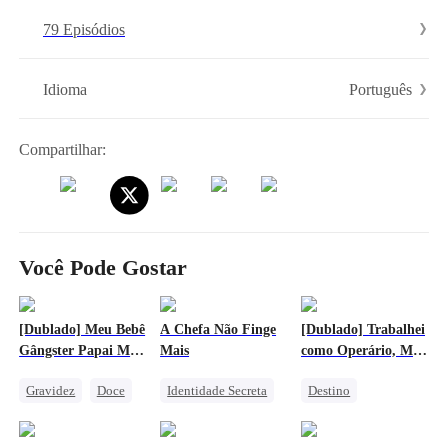
choque. Afinal, quem é que não quer colar num cara cheio da grana?
79 Episódios
Português
Idioma
Compartilhar:
Você Pode Gostar
[Dublado] Meu Bebê
A Chefa Não Finge
[Dublado] Trabalhei
Gângster Papai Me
Mais
como Operário, Mas
Mima até o Paraíso
Sou o Pai da
Gravidez
Doce
Identidade Secreta
Destino
Herdeira
Máfia
CEO Feminina
CEO Feminina
Cinderela
Casamento
Bebê Facilitador