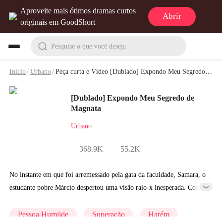
Aproveite mais ótimos dramas curtos
Abrir
originais em GoodShort
Pesquise o que você deseja
Início
/
Urbano
/
Peça curta e Vídeo [Dublado] Expondo Meu Segredo de Magnata
[Dublado] Expondo Meu Segredo de
Magnata
Urbano
368.9K
55.2K
No instante em que foi arremessado pela gata da faculdade, Samara, o
estudante pobre Márcio despertou uma visão raio-x inesperada. Com
isso, chocou todo mundo. Andressa, herdeira do Dragão Negro, as
amigas estilosas Flávia e Jéssica, e a ricaça Samara ficaram em
Pessoa Humilde
Superação
Harém