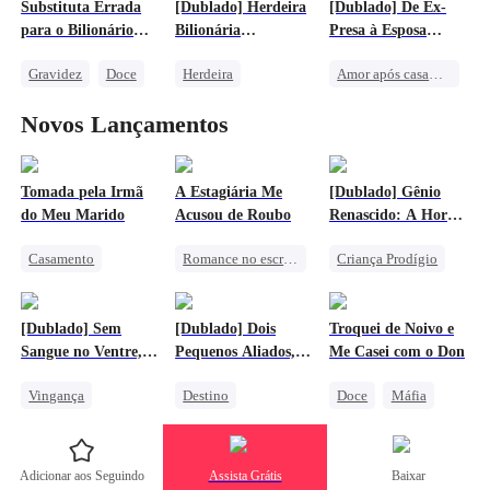
Substituta Errada
[Dublado] Herdeira
[Dublado] De Ex-
União de Fortes
para o Bilionário
Bilionária
Presa à Esposa
Implacável
Confronta Seu
Mimada do CEO
Gravidez
Doce
Herdeira
Amor após casamento
Marido Assassino
CEO
Vingança
Casamento Relâmpago
Novos Lançamentos
Protagonista Feminina Forte
Cinderela
Doce
Contra-ataque
Vingança Contra o EX
Tomada pela Irmã
A Estagiária Me
[Dublado] Gênio
do Meu Marido
Acusou de Roubo
Renascido: A Hora
da Vingança
Casamento
Romance no escritório
Criança Prodígio
Chegou!
Protagonista Feminina Forte
Lamento
Renascimento
Triângulo Amoroso
Guerra Comercial
Contra-ataque
[Dublado] Sem
[Dublado] Dois
Troquei de Noivo e
Infidelidade
Vingança Contra o EX
Sangue no Ventre,
Pequenos Aliados,
Me Casei com o Don
Amor Proibido
Protagonista Feminina Forte
Deixe que Ele
Uma Mãe Imbatível
Vingança
Destino
Doce
Máfia
Sangre
Vingança
Lobisomem
Caso de uma Noite
Contra-ataque
Protagonista Feminina Forte
Cinderela
Vingança Contra o EX
Adicionar aos Seguindo
Assista Grátis
Baixar
Vingança Contra o EX
União de Fortes