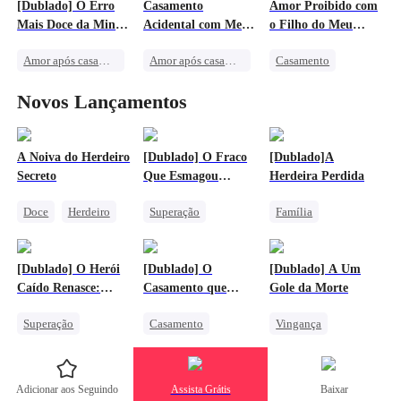
Tribo Lobo.
[Dublado] O Erro
Casamento
Amor Proibido com
Identificação Errônea
Protagonista Feminina Forte
Lamento
Mais Doce da Minha
Acidental com Meu
o Filho do Meu
Contra-ataque
Traição
Vida
CEO Pobre
Marido
Amor após casamento
Amor após casamento
Casamento
Caso de uma Noite
CEO
Doce
Distúrbio
Novos Lançamentos
Gravidez
Casamento
Herdeiro
Destino
CEO
Casamento Relâmpago
Cinderela
Amor Proibido
A Noiva do Herdeiro
[Dublado] O Fraco
[Dublado]A
Secreto
Que Esmagou
Herdeira Perdida
Mechas
Doce
Herdeiro
Superação
Família
Identidade Secreta
Contra-ataque
Herdeira
Casamento Relâmpago
Deus da Guerra
Herdeira Falsa
[Dublado] O Herói
[Dublado] O
[Dublado] A Um
Juventude
Buscando a Família
Caído Renasce:
Casamento que
Gole da Morte
Comandante aos 8
Nunca Foi
Superação
Casamento
Vingança
Anos
Bebê Fofo
Distúrbio
Máfia
Amor doroloso
Contra-ataque
Triângulo Amoroso
Máfia
Adicionar aos Seguindo
Assista Grátis
Baixar
Renascimento
Lamento
Contra-ataque