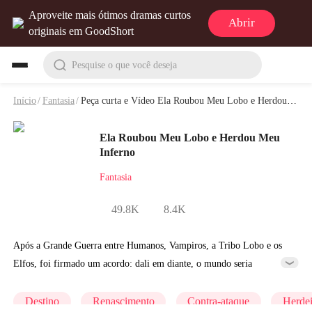
Aproveite mais ótimos dramas curtos
Abrir
originais em GoodShort
Pesquise o que você deseja
Início
/
Fantasia
/
Peça curta e Vídeo Ela Roubou Meu Lobo e Herdou Meu Inferno
Ela Roubou Meu Lobo e Herdou Meu
Inferno
Fantasia
49.8K
8.4K
Após a Grande Guerra entre Humanos, Vampiros, a Tribo Lobo e os
Elfos, foi firmado um acordo: dali em diante, o mundo seria
governado por descendentes híbridos. A cada século, alianças
matrimoniais entre Humanos e essas três linhagens decidiriam quem
Destino
Renascimento
Contra-ataque
Herde