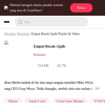
Nikmati beragam drama pendek orisinal
Buka
yang seru di GoodShort!
Cari
Beranda
/
Romansa
/
Empat Bocah Ajaib Playlet & Video
Empat Bocah Ajaib
Romansa
314.8K
42.7K
Rosa Marlin mabuk di bar dan tanpa sengaja meniduri Miko Wirya
sang CEO Grup Wirya. Tidak disangka, setelah cinta satu malam dia
malah mengandung anak Miko! Enam tahun kemudian, Rosa
membawa anak-anak geniusnya kembali dan memulai perjalanan
Manis
Anak Lucu
Cinta Satu Malam
CEO W