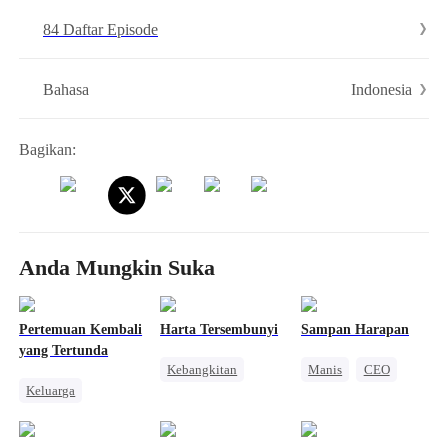
menghukum orang jahat. Bersamaan dengan itu, tindakannya ini
84 Daftar Episode
malah menarik perhatian Miko Wirya.
Indonesia
Bahasa
Bagikan:
Anda Mungkin Suka
Pertemuan Kembali
Harta Tersembunyi
Sampan Harapan
yang Tertunda
Kebangkitan
Manis
CEO
Keluarga
Wanita Kuat
Nikah Kilat
CEO Wanita
Perceraian
Cinta Setelah Menikah
Pewaris Wanita