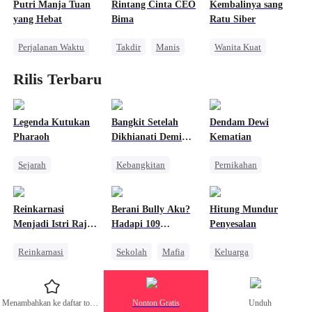
Balas Dendam
Putri Manja Tuan
Rintang Cinta CEO
Kembalinya sang
Mencari Keluarga
yang Hebat
Bima
Ratu Siber
Pembalasan
Perjalanan Waktu
Takdir
Manis
Wanita Kuat
Pewaris Asli dan Palsu
CEO
Mengejar Istri
Rilis Terbaru
Pembalasan
Mengejar Istri
Keluarga
Bangsawan
Cinta Setelah Menikah
Penyesalan
Kebangkitan
Legenda Kutukan
Bangkit Setelah
Dendam Dewi
Pharaoh
Dikhianati Demi
Kematian
Adik Tiri
Sejarah
Kebangkitan
Pernikahan
Pewaris Wanita
Wanita Kuat
Balas Dendam
Penyesalan
Alpha
Identitas Tersembunyi
Reinkarnasi
Berani Bully Aku?
Hitung Mundur
Benci
Manusia Serigala
Pewaris Wanita
Menjadi Istri Raja
Hadapi 109
Penyesalan
Balas Dendam
Pembalasan
Naga
Kakakku!
Reinkarnasi
Sekolah
Mafia
Keluarga
Pembalasan
Cinta Diam-diam Jadi Kenyataan
Naga
Keluarga
Penuh Intrik
Kebangkitan
Orang Biasa
Menambahkan ke daftar tontonan
Nonton Gratis
Unduh
Pembalasan
Penyesalan