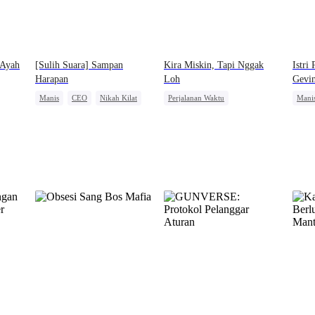
 Ayah
[Sulih Suara] Sampan
Kira Miskin, Tapi Nggak
Istri
Harapan
Loh
Gevi
Manis
CEO
Nikah Kilat
Perjalanan Waktu
Mani
Cinta Setelah Menikah
Kebangkitan
Wanita Kuat
Perni
Pembalasan
Menghukum Mantan Jahat