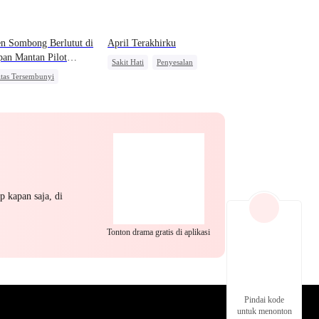
n Sombong Berlutut di
April Terakhirku
an Mantan Pilot
Sakit Hati
Penyesalan
daris
itas Tersembunyi
Mengejar Istri
alasan
Pengkhianatan
Wanita Kuat
awan Kembali
ngkitan
Pewaris Wanita
p kapan saja, di
Tonton drama gratis di aplikasi
Pindai kode
untuk menonton