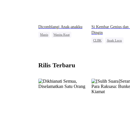
Dicomblangi Anak-anakku
Si Kembar Genius dan
Dingin
Manis
Wanita Kuat
CLBK
Anak Lucu
Pewaris Asli dan Palsu
CEO
Teman Masa Kecil
Cinta Satu Malam
Rilis Terbaru