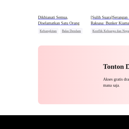
Dikhianati Semua,
[Sulih Suara]Serangan 
Diselamatkan Satu Orang
Raksasa: Bunker Kiama
Kebangkitan
Balas Dendam
Konflik Keluarga dan Nega
Menghukum Mantan Jahat
Kebangkitan
Orang Bia
Keluarga
CEO
Pembalasan
Perang Bisnis
Tonton 
Akses gratis dr
mana saja.