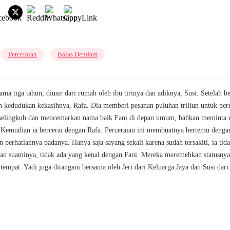
Perceraian
Balas Dendam
ma tiga tahun, diusir dari rumah oleh ibu tirinya dan adiknya, Susi. Setelah b
kedudukan kekasihnya, Rafa. Dia memberi pesanan puluhan triliun untuk perus
 berselingkuh dan mencemarkan nama baik Fani di depan umum, bahkan memint
. Kemudian ia bercerai dengan Rafa. Perceraian ini membuatnya bertemu den
 perhatiannya padanya. Hanya saja sayang sekali karena sudah tersakiti, ia tid
tan suaminya, tidak ada yang kenal dengan Fani. Mereka meremehkan statusnya 
pat. Yadi juga ditangani bersama oleh Jeri dari Keluarga Jaya dan Susi dari