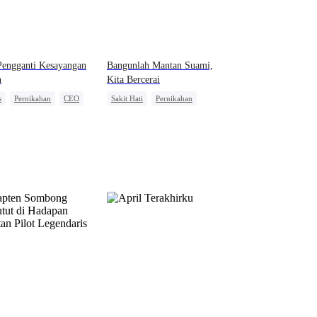
 Pengganti Kesayangan
Bangunlah Mantan Suami,
n
Kita Bercerai
s
Pernikahan
CEO
Sakit Hati
Pernikahan
kahan Pengganti
Wanita Kuat
Salah Paham
Mengejar Istri
Perceraian