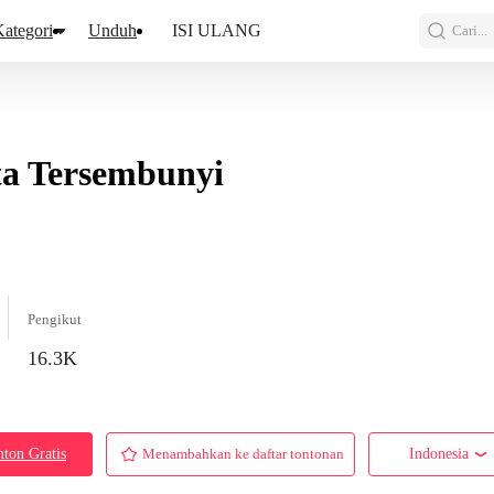
ategori
Unduh
ISI ULANG
Cari...
a Tersembunyi
Pengikut
16.3K
ton Gratis
Menambahkan ke daftar tontonan
Indonesia