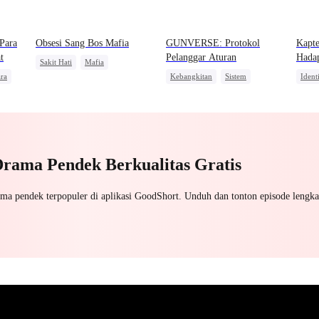
Para
Obsesi Sang Bos Mafia
GUNVERSE: Protokol
Kapte
t
Pelanggar Aturan
Hadap
Sakit Hati
Mafia
Legen
ra
Kebangkitan
Sistem
Ident
Penyesalan
Mengejar Istri
sa
Dominan
Pahlawan Kembali
Pemb
Pembalasan
Pahl
Keba
Drama Pendek Berkualitas Gratis
ama pendek terpopuler di aplikasi GoodShort. Unduh dan tonton episode lengka