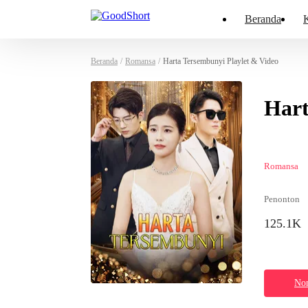
Beranda
K
Beranda
/
Romansa
/
Harta Tersembunyi Playlet & Video
Hart
Romansa
Penonton
125.1K
Non