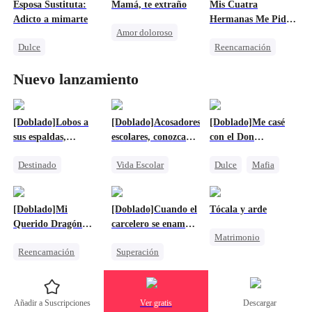
Esposa Sustituta:
Mamá, te extraño
Mis Cuatra
Contraataque
CEO
Infiel
Harem
Adicto a mimarte
Hermanas Me Piden
Amor doloroso
Matrimonio Por Contrato
Identificación Errónea
Perdón
Dulce
Reencarnación
Matrimonio
Matrimonio
Heredero
Familia
Nuevo lanzamiento
CEO
Guerra Empresarial
Bebés Lindos
Matrimonio Sustituto
Superación
Contraataque
[Doblado]Lobos a
[Doblado]Acosadores
[Doblado]Me casé
sus espaldas,
escolares, conozcan a
con el Don
dragones a su lado
mis 109 hermanas
despiadado
Destinado
Vida Escolar
Dulce
Mafia
mayores
Hombre-Lobo
Mafia
Familia
Contraataque
Dragón
Castigar al malvado ex
[Doblado]Mi
[Doblado]Cuando el
Tócala y arde
Protagonista Femenina Fuerte
Unión de Fuertes
Querido Dragón
carcelero se enamora
Matrimonio
Matrimonio Por Contrato
Negro
de su cautiva
Reencarnación
Superación
Superación
Contraataque
Familia
Unión de Fuertes
Hombre-Lobo
Matrimonio
Diosa de la guerra
Castigar al malvado ex
Añadir a Suscripciones
Ver gratis
Descargar
Hombre-Lobo