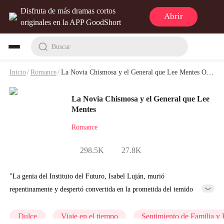
Disfruta de más dramas cortos
Abrir
originales en la APP GoodShort
Buscar
Inicio
/
Romance
/
La Novia Chismosa y el General que Lee Mentes Obras de Teatro y Video
La Novia Chismosa y el General que Lee
Mentes
Romance
298.5K
27.8K
"La genia del Instituto del Futuro, Isabel Luján, murió
repentinamente y despertó convertida en la prometida del temido
general Leonardo Yáñez, el gran villano de principios del siglo XX.
Ella se propuso mantenerse al margen, fingir ser dócil, ganar dinero y
Dulce
Viaje en el tiempo
Sentimiento de Familia y 