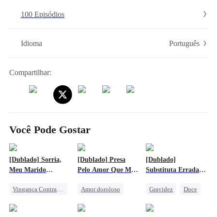
arquiteto das regras do Mundo Espectral e alcançando o topo da
100 Episódios
vida...
Português
Idioma
Compartilhar:
Você Pode Gostar
[Dublado] Sorria,
[Dublado] Presa
[Dublado]
Meu Marido
Pelo Amor Que Me
Substituta Errada
Traidor, Está na
Salvou
para o Bilionário
Vingança Contra o EX
Amor doroloso
Gravidez
Doce
Câmera
Implacável
Infidelidade
Reunião
CEO
Vingança
Bebê Fofo