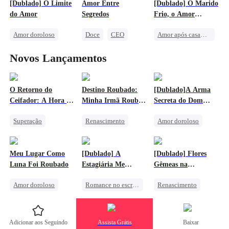
[Dublado] O Limite
Amor Entre
[Dublado] O Marido
Casamento
Mal-entendido
do Amor
Segredos
Frio, o Amor
Família
Perseguindo o Amor
Ardente
Amor doroloso
Doce
CEO
Amor após casamento
Protagonista Feminina Forte
Protagonista Feminina Forte
Casamento Relâmpago
Viagem no Tempo
Novos Lançamentos
Divórcio
Amor após casamento
Casamento
Perseguindo o Amor
Protagonista Feminina Forte
Traição
O Retorno do
Destino Roubado:
[Dublado]A Arma
Ceifador: A Hora do
Minha Irmã Roubou
Secreta do Dom
Acerto
Meu Bestial
Desapareceu
Superação
Renascimento
Amor doroloso
Pessoa Humilde
Vampiro
Máfia
Lamento
Contra-ataque
Romance Sombrio
Perseguindo o Amor
Meu Lugar Como
[Dublado] A
[Dublado] Flores
Traição
Lobisomem
Luna Foi Roubado
Estagiária Me
Gêmeas na
Ódio
Acusou de Roubo
Escuridão
Amor doroloso
Romance no escritório
Renascimento
Contra-ataque
Lobisomem
Lamento
Deus da Guerra
Lamento
Guerra Comercial
Lamento
Adicionar aos Seguindo
Assista Grátis
Baixar
Perseguindo o Amor
Vingança Contra o EX
Traição