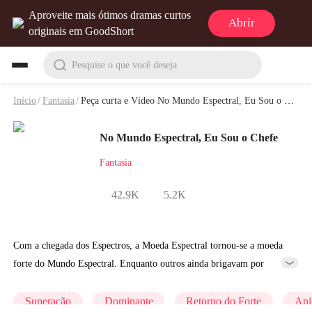
Aproveite mais ótimos dramas curtos
Abrir
originais em GoodShort
Pesquise o que você deseja
Início
/
Fantasia
/
Peça curta e Vídeo No Mundo Espectral, Eu Sou o Chefe
No Mundo Espectral, Eu Sou o Chefe
Fantasia
42.9K
5.2K
Com a chegada dos Espectros, a Moeda Espectral tornou-se a moeda
forte do Mundo Espectral. Enquanto outros ainda brigavam por
algumas Moedas Espectrais, Lucas já havia comprado inúmeros
Cenários Espectrais com trilhões de Moedas Espectrais, tornando-se o
Superação
Dominante
Retorno do Forte
An