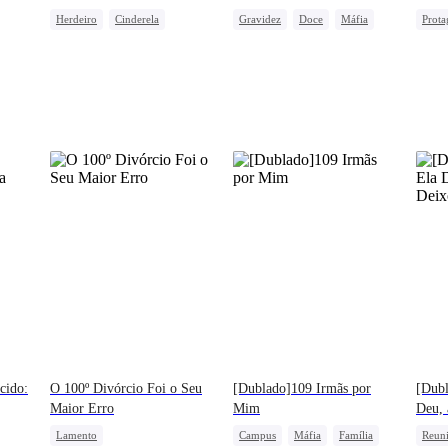
o Paraíso
Herdeiro
Cinderela
Gravidez
Doce
Máfia
Prota
Lamento
Identidade Secreta
Cinderela
Casa
e
Retor
CEO 
cido:
O 100º Divórcio Foi o Seu
[Dublado]109 Irmãs por
[Dub
Maior Erro
Mim
Deu, 
Lamento
Campus
Máfia
Família
Reun