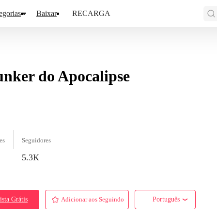
egorias
Baixar
RECARGA
nker do Apocalipse
es
Seguidores
5.3K
ista Grátis
Adicionar aos Seguindo
Português