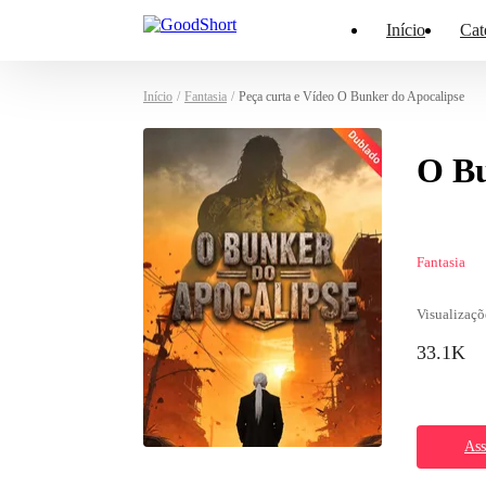
Início
Cat
Início
/
Fantasia
/
Peça curta e Vídeo O Bunker do Apocalipse
O Bu
Fantasia
Visualizaçõ
33.1K
Ass