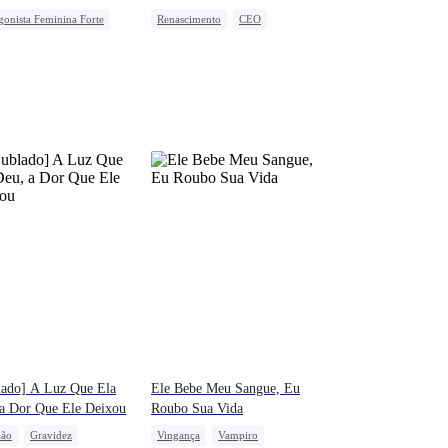
gonista Feminina Forte
Renascimento
CEO
mento
União de Fortes
Contra-ataque
Divórcio
no do Forte
Feminina
lado] A Luz Que Ela
Ele Bebe Meu Sangue, Eu
a Dor Que Ele Deixou
Roubo Sua Vida
ião
Gravidez
Vingança
Vampiro