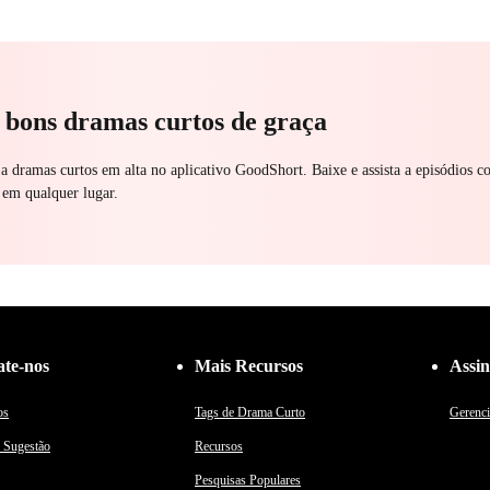
aque
Perseguindo o Amor
Bebê
Casamento
Divórcio
CEO
Amor doroloso
a bons dramas curtos de graça
 a dramas curtos em alta no aplicativo GoodShort. Baixe e assista a episódios c
 em qualquer lugar.
ate-nos
Mais Recursos
Assin
os
Tags de Drama Curto
Gerenci
 Sugestão
Recursos
Pesquisas Populares