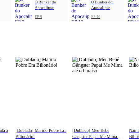
O Bunker do
O Bunker do
Apocalipse
Apocalipse
EP 9
EP 10
ída à
[Dublado] Marido Pobre Era
[Dublado] Meu Bebê
Não D
Bilionário!
Gângster Papai Me Mima até
Bilio