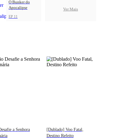
O Bunker do
Apocalipse
Ver Mais
EP 11
esafie a Senhora
[Dublado] Voo Fatal,
nária
Destino Refeito