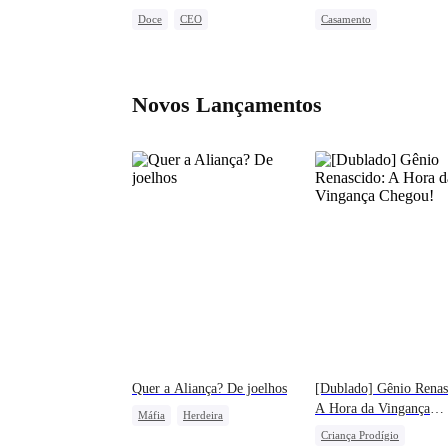
Bianca
Doce
CEO
Casamento
Caso de uma Noite
Identidade Secreta
CEO
Casamento Relâmpago
Protagonista Feminina Fort
Amor após casamento
Contra-ataque
Novos Lançamentos
Quer a Aliança? De joelhos
[Dublado] Gênio Renas
A Hora da Vingança
Máfia
Herdeira
Chegou!
Criança Prodígio
Casamento por Contrato