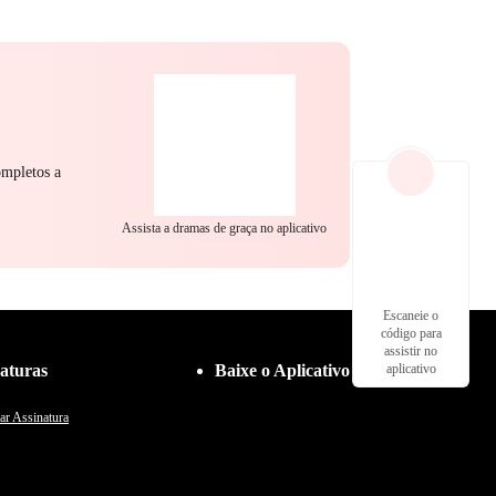
 Fofo
Contra-ataque
ompletos a
Assista a dramas de graça no aplicativo
Escaneie o
código para
assistir no
aturas
Baixe o Aplicativo
aplicativo
ar Assinatura