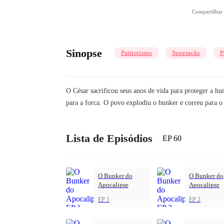
Compartilha
Sinopse
Patriotismo
Superação
P
O César sacrificou seus anos de vida para proteger a h
para a forca. O povo explodiu o bunker e correu para o
Lista de Episódios
EP 60
O Bunker do
O Bunker do
Apocalipse
Apocalipse
EP 1
EP 2