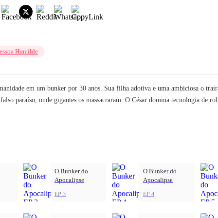
r
essoa Humilde
umanidade em um bunker por 30 anos. Sua filha adotiva e uma ambiciosa o traír
 falso paraíso, onde gigantes os massacraram. O César domina tecnologia de ro
O Bunker do
O Bunker do
Apocalipse
Apocalipse
EP 3
EP 4