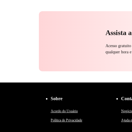
Renascimento
Contra-at
Vingança Contra o EX
Casamento
Assista 
Acesso gratuito
qualquer hora e
Sobre
Cont
Acordo do Usuário
Negóci
Política de Privacidade
Ajuda e