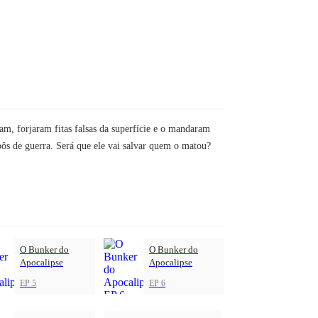
am, forjaram fitas falsas da superfície e o mandaram
bôs de guerra. Será que ele vai salvar quem o matou?
O Bunker do
O Bunker do
Apocalipse
Apocalipse
EP 5
EP 6