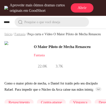
Aproveite mais ótimos dramas curtos
Abrir
originais em GoodShort
Pesquise o que você deseja
Início
/
Fantasia
/
Peça curta e Vídeo O Maior Piloto de Mecha Renasceu
O Maior Piloto de Mecha Renasceu
Fantasia
22.0K
3.7K
Como o maior piloto de mecha, o Daniel foi traído pelo seu discípulo
Rafael. Para impedir que o Núcleo da Arca caísse nas mãos inimigas,
ele se autodestruiu em sacrifício. No entanto, ele renasceu no corpo
de uma criança chamada Heitor, carregando consigo o Núcleo da
Renascimento
Contra-ataque
Vingança
Deus