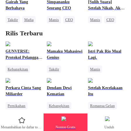
Cinta Setelah Menikah
Gairah Yang
Simpananku
[Sulih Suara]
Saling Kejar
Berbahaya
Seorang CEO
Setelah Nikah, Aku
Tiap Hari
Takdir
Mafia
Manis
CEO
Manis
CEO
Dimanjakan
Cinderella
Cinta Satu Malam
Perselingkuhan
Rilis Terbaru
Kehamilan
Pernikahan
Pembalasan
GUNVERSE:
Mamaku Mahasiswi
Istri Pak Rio Mual
Protokol Pelanggar
Genius
Lagi.
Aturan
Kebangkitan
Takdir
Manis
Sistem
Cinderella
Pernikahan
Dominan
Salah Paham
CEO
Cinderella
Perkara Cinta Sang
Dendam Dewi
Setelah Kecelakaan
Pahlawan Kembali
Anime
Cinta Setelah Menikah
Miliarder
Kematian
Itu
Pembalasan
Saling Kejar
Pernikahan
Kebangkitan
Romansa Gelap
Pengacara
Pasangan Kuat
Balas Dendam
Mengejar Istri
Dewa Perang Wanita
Mafia
Menambahkan ke daftar tontonan
Nonton Gratis
Unduh
Salah Paham
Cinta dan Benci