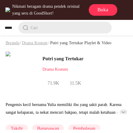
Nikmati beragam drama pendek orisinal
Buka
yang seru di GoodShort!
Cari
Beranda
/
Drama Kostum
/
Putri yang Tertukar Playlet & Video
Putri yang Tertukar
Drama Kostum
71.9K
11.5K
Pengemis kecil bernama Yulia memiliki ibu yang sakit parah. Karena
sangat kelaparan, ia nekat mencuri bakpao, tetapi malah ketahuan dan
tanpa sengaja memperlihatkan tanda lahir berbentuk bulu phoenix di
dahinya, yang merupakan bukti keturunan kerajaan. Pengawal Juned
Takdir
Bangsawan
Pembalasan