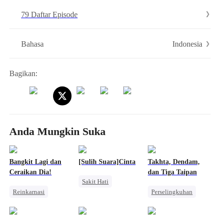
79 Daftar Episode
Indonesia
Bahasa
Bagikan:
Anda Mungkin Suka
Bangkit Lagi dan
[Sulih Suara]Cinta
Takhta, Dendam,
Ceraikan Dia!
dan Tiga Taipan
Sakit Hati
Reinkarnasi
Perselingkuhan
Penebusan
Wanita Kuat
Pembalasan
Menghukum Mantan Jahat
Pembalasan
Disayangi Semua