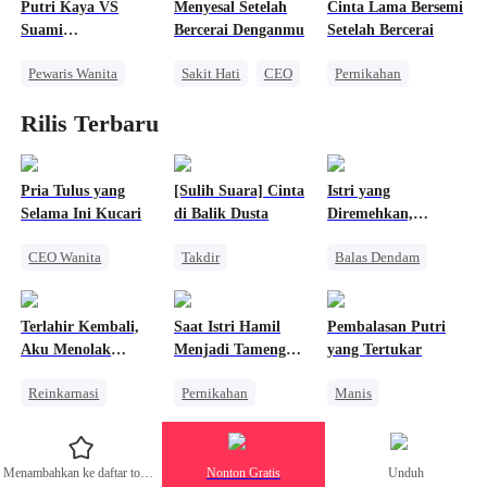
Penyesalan
Putri Kaya VS
Menyesal Setelah
Cinta Lama Bersemi
Balas Dendam
Keluarga
CEO
Suami
Bercerai Denganmu
Setelah Bercerai
Pembunuhnya
Pewaris Wanita
Sakit Hati
CEO
Pernikahan
Balas Dendam
Mengejar Istri
Rilis Terbaru
Wanita Kuat
Pembalasan
Menghukum Mantan Jahat
Pria Tulus yang
[Sulih Suara] Cinta
Istri yang
Selama Ini Kucari
di Balik Dusta
Diremehkan,
Pewaris
CEO Wanita
Takdir
Balas Dendam
Konglomerat
Pasangan Kuat
Cinderella
Wanita Kuat
Kebangkitan
Mengejar Istri
Identitas Tersembunyi
Terlahir Kembali,
Saat Istri Hamil
Pembalasan Putri
CEO Wanita
Aku Menolak
Menjadi Tameng
yang Tertukar
Menghukum Mantan Jahat
Menjadi Istri Mayor
Bom, Dia Jadi Gila
Reinkarnasi
Pernikahan
Manis
Wanita Kuat
Reinkarnasi
Bangsawan
Penyesalan
Balas Dendam
Saling Kejar
Menambahkan ke daftar tontonan
Nonton Gratis
Unduh
Mengejar Istri
Mafia