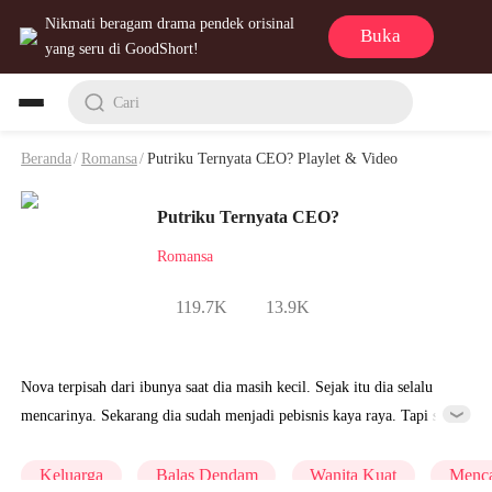
Nikmati beragam drama pendek orisinal
Buka
yang seru di GoodShort!
Cari
Beranda
/
Romansa
/
Putriku Ternyata CEO? Playlet & Video
Putriku Ternyata CEO?
Romansa
119.7K
13.9K
Nova terpisah dari ibunya saat dia masih kecil. Sejak itu dia selalu
mencarinya. Sekarang dia sudah menjadi pebisnis kaya raya. Tapi saat
dia pulang ke rumah, dia malah menemukan ibunya sedang dibuli.
Apa kedatangannya bisa mengubah nasib ibunya?
Keluarga
Balas Dendam
Wanita Kuat
Menca