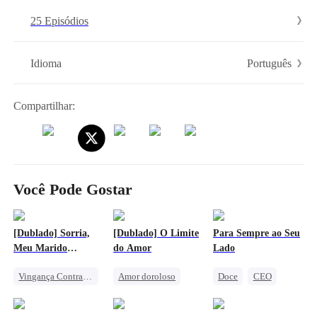
ao mundo dele, mas será que o rei alfa vai reconhecer seu filho
25 Episódios
secreto… ou destruir os dois?
Português
Idioma
Compartilhar:
Você Pode Gostar
[Dublado] Sorria,
[Dublado] O Limite
Para Sempre ao Seu
Meu Marido
do Amor
Lado
Traidor, Está na
Vingança Contra o EX
Amor doroloso
Doce
CEO
Câmera
Infidelidade
Protagonista Feminina Forte
Casamento Relâmpago
Vingança
Divórcio
Amor após casamento