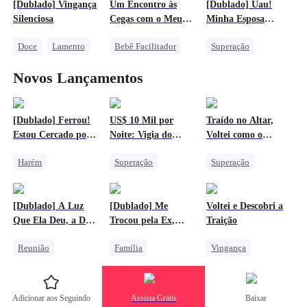
[Dublado] Vingança
Um Encontro às
[Dublado] Uau!
Casamento
Perseguindo o Amor
Silenciosa
Cegas com o Meu
Minha Esposa
Família
Traição
Destino
Mendiga é uma
Doce
Lamento
Bebê Facilitador
Superação
Lenda
Protagonista Feminina Forte
CEO
Doce
Destino
Doce
Novos Lançamentos
Bebê Fofo
CEO Feminina
Amor Mútuo
[Dublado] Ferrou!
US$ 10 Mil por
Traído no Altar,
Estou Cercado por
Noite: Vigia do
Voltei como o
Deusas Imortais
Museu Assombrado
Soberano do
Harém
Superação
Superação
Submundo
Superação
Pessoa Humilde
Vingança
Deus da Guerra
Contra-ataque
Pessoa Humilde
[Dublado] A Luz
[Dublado] Me
Voltei e Descobri a
Traição
Que Ela Deu, a Dor
Trocou pela Ex,
Traição
Contra-ataque
Que Ele Deixou
Agora Implora pela
Reunião
Família
Vingança
Minha Volta
Gravidez
Lobisomem
Contra-ataque
Bebê Fofo
Traição
Dominante
Adicionar aos Seguindo
Assista Grátis
Baixar
Perseguindo o Amor