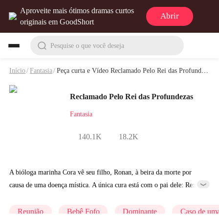
Aproveite mais ótimos dramas curtos
Abrir
originais em GoodShort
Pesquise o que você deseja
Início
/
Fantasia
/
Peça curta e Vídeo Reclamado Pelo Rei das Profundezas
Reclamado Pelo Rei das Profundezas
Fantasia
140.1K
18.2K
A bióloga marinha Cora vê seu filho, Ronan, à beira da morte por
causa de uma doença mística. A única cura está com o pai dele: Rex, o
arrogante rei de Atlântida, que odeia humanos e com quem ela se
encontrou apenas uma vez, cinco anos atrás. Agora, ela precisa voltar
Reunião
Bebê Fofo
Dominante
Caso de uma