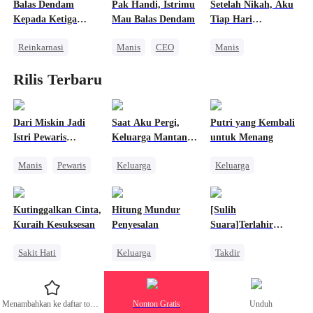
OB
Pembalasan
Balas Dendam
Pak Handi, Istrimu
Setelah Nikah, Aku
Perceraian
Salah Paham
Kepada Ketiga
Mau Balas Dendam
Tiap Hari
Menghukum Mantan Jahat
Kakakku
Dimanjakan
Reinkarnasi
Manis
CEO
Manis
Balas Dendam
Nikah Kilat
Pernikahan
Rilis Terbaru
Wanita Kuat
Cinta Setelah Menikah
CEO
Pembalasan
Dokter Ajaib
Wanita Kuat
Menghukum Mantan Jahat
Cinta Setelah Menikah
Dari Miskin Jadi
Saat Aku Pergi,
Putri yang Kembali
Istri Pewaris
Keluarga Mantan
untuk Menang
Nikah Kontrak
Tersembunyi
Istriku Mulai Panik
Manis
Pewaris
Keluarga
Keluarga
Identitas Tersembunyi
Pembalasan
Anak Lucu
Nikah Kilat
CEO
Wanita Kuat
Kutinggalkan Cinta,
Hitung Mundur
[Sulih
Dewasa Muda
Pasangan Kuat
Kuraih Kesuksesan
Penyesalan
Suara]Terlahir
Kebangkitan
Kembali Untuk
Sakit Hati
Keluarga
Takdir
Bersamamu2
Reinkarnasi
Penuh Intrik
Reinkarnasi
Balas Dendam
Orang Biasa
Pembalasan
Menambahkan ke daftar tontonan
Nonton Gratis
Unduh
CEO
Penyesalan
Pewaris