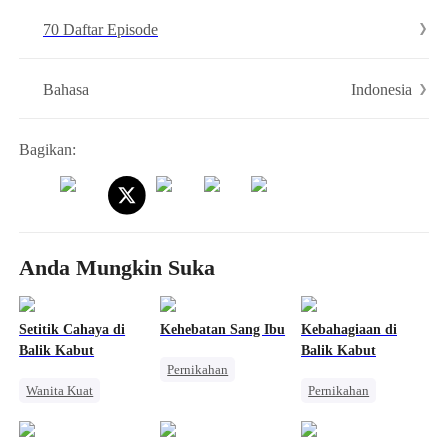
70 Daftar Episode
Indonesia
Bahasa
Bagikan:
Anda Mungkin Suka
Setitik Cahaya di
Kehebatan Sang Ibu
Kebahagiaan di
Balik Kabut
Balik Kabut
Pernikahan
Wanita Kuat
Pernikahan
Keluarga
Pernikahan
Miliuner
Identitas Tersembunyi
Pengkhianatan
Cinta Diam-diam Jadi Kenyataan