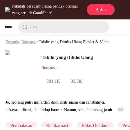
Nikmati beragam drama pendek orisinal
Buka
yang seru di GoodShort!
Cari
Beranda
/
Romansa
/
Takdir yang Ditulis Ulang Playlet & Video
Takdir yang Ditulis Ulang
Romansa
381.1K
80.5K
Jo, seorang putri miliarder, dikhianati suami dan sahabatnya,
kekayaan dicuri, dan hidup hancur. Namun, sebuah bintang jatuh
kembalikan dia ke malam pernikahannya 10 tahun lalu. Kini, dia
balas dendam, bongkar kebohongan, dan mencari cinta sejatinya.
Pembalasan
Reinkarnasi
Balas Dendam
Pew