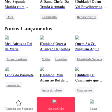
Meu Segundo
A Dama Chefe: Da
[Dublado] Quem
Lamento
Marido é um
Traída à Amada
Vai Envelhecer ao
Príncipe Encantado!
Seu Lado
Doce
Casamento
Renascimento
Casamento
Identidade Secreta
Superação
Novos Lançamentos
Dona de Casa
CEO
Herdeira
Milionário
Protagonista Feminina Forte
Amor Secreto Realizado
Amor Secreto Realizado
Contra-ataque
Meu Adeus ao Rei
[Dublado]Quer a
Quem é a Zé-
da Máfia
Aliança? De joelhos
Ninguém Aqui?
Amor doroloso
Máfia
Herdeira
Identidade Secreta
Distúrbio
Máfia
Casamento por Contrato
Vingança
Triângulo Amoroso
Vingança Contra o EX
Protagonista Feminina Forte
Lenda do Basquete
[Dublado] Meu
[Dublado] O
Lamento
Casamento
Herdeira
Adeus ao Rei da
Casamento que
Superação
Identificação Errônea
Máfia
Nunca Foi
Amor doroloso
Casamento
Sistema
Atleta
Casamento por Contrato
Distúrbio
Máfia
Distúrbio
Máfia
Contra-ataque
Contra-ataque
Triângulo Amoroso
Triângulo Amoroso
Anime
Adicionar aos Seguindo
Assista Grátis
Baixar
Lamento
Lamento