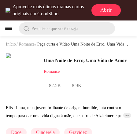
Aproveite mais ótimos dramas curtos
Abrir
originais em GoodShort
Pesquise o que você deseja
Início
/
Romance
/
Peça curta e Vídeo Uma Noite de Erro, Uma Vida de Amor
Uma Noite de Erro, Uma Vida de Amor
Romance
82.5K
8.9K
Elisa Lima, uma jovem brilhante de origem humilde, luta contra o
tempo para dar uma vida digna à mãe, que sofre de Alzheimer e perde
a memória dia após dia. Apesar de formada em Finanças porde si
mesma, acreditando ter vendido o corpo pelo emprego. Ela tenta
Doce
Cinderela
Gravidez