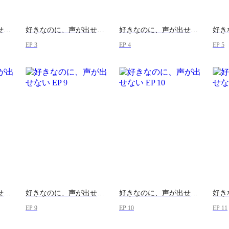
好きなのに、声が出せない
好きなのに、声が出せない
好きなのに、声が出せない
EP 3
EP 4
EP 5
好きなのに、声が出せない
好きなのに、声が出せない
好きなのに、声が出せない
EP 9
EP 10
EP 11