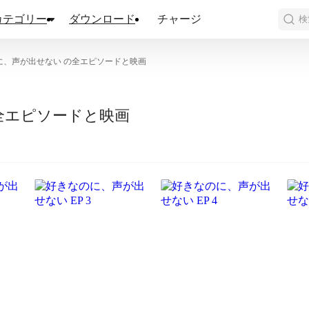
カテゴリー
ダウンロード
チャージ
検索
に、声が出せない の全エピソードと映画
全エピソードと映画