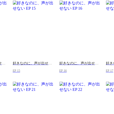
好きなのに、声が出せない
好きなのに、声が出せない
好きなのに、声が出せない
EP 15
EP 16
EP 17