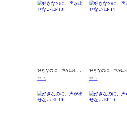
好きなのに、声が出せない
EP 13
EP 14