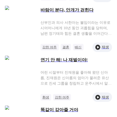
여장군 임정하는 남장을 하고 그와 같이 군
가족과 나라의 갈등
영에 들어간다. 그로부터 농부에서 무장이
바람이 분다, 안개가 걷힌다
되는 이만수의 인생 역전이 시작되는데...
산부인과 의사 서한아는 불임이라는 이유로
시어머니에게 10년 동안 괴롭힘을 당하며,
남편 정기태와 힘든 결혼 생활을 이어간다.
그러다 우연히 병원에서 정기태가 불륜녀 송
효주와 바람을 피우고 임신까지 시켰다는 충
재생
강한 여주
결혼
배신
격적인 사실을 알게 된다. 한아는 남편의 배
이혼
찌질남 혼쭐
신, 내연녀의 도발, 시어머니의 비난에 더 이
연기 안 해! 나 재벌이야!
상 참지 않고 맞서기로 결심한다. 그녀는 법
과 여론, 그리고 자신의 능력까지 모두 동원
해 정기태 일가의 추악한 민낯을 세상에 폭
어린 시절부터 진재원을 좋아해 왔던 신아
로한다. 한아는 마침내 재산과 존엄을 되찾
름, 진재원은 신아름의 엄마가 물려준 유산
고 자신을 짝사랑하는 유명 파파라치 진성훈
으로 진세 그룹을 창립하고 운주시에서 알아
과 새로운 삶을 시작하는데…
주는 재벌이 된다. 하지만 신아름은 진재원
과 결혼하자마자 병에 걸리게 되고, 병세는
재생
환생
강한 여주
점점 더 심각해진다. 그러다 어느 날, 병원으
강자의 귀환
반격
로 갔다가 집으로 돌아온 신아름은 진재원이
똑같이 갚아줄 거야
그녀의 의붓동생 송세연과 바람피우는 장면
을 목격한다. 분노한 신아름은 진재원과 싸