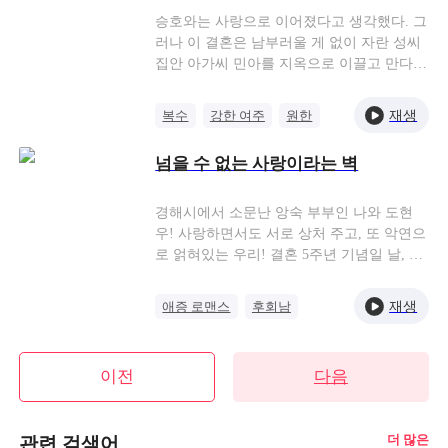
웠고, 결국 그의 속마음을 알게 된다. 진재원
승호와는 사랑으로 이어졌다고 생각했다. 그
은 돈 때문에 신아름과 결혼했고, 보험까지
러나 이 결혼은 남부러울 게 없이 자란 성씨
들어 놨으니, 신아름이 죽으면 거액의 보험
집안 아가씨 민아를 지옥으로 이끌고 만다.
금을 탈 수 있다고 했다. 절망을 느낀 신아름
감옥에 가야 했고, 한쪽 다리도 불구가 되었
이 자기 선택을 후회하고 있을 때, 진재원은
다. 그걸 지켜보며 승호는 너무 마땅하다고
재생
복수
강한 여주
원한
신아름을 옥상으로 끌고 가서 아래로 밀어
여기며 흡족해했지만, 화재가 일어나 그녀가
반격
버린다. 몸이 허공에 뜨는 순간, 신아름의 머
사망하면서 왠지 마음이 텅텅 비어버렸다.
넘을 수 없는 사랑이라는 벽
릿속에는 온통 그 생각으로 꽉 찬다. “다음
그러나 한 달 뒤, 상류층 연회에서 민아의 얼
생이 있다면, 꼭 복수하겠어.”
굴을 닮은 한 여자가 나타난다. 그 아름다운
여인의 이름은 안나. 승호한테 접근해 그를
경해시에서 소문난 앙숙 부부인 나와 도현
손아귀에 넣고 굴리는 팜므파탈의 여자. 예
우! 사랑하면서도 서로 상처 주고, 또 악연으
쁜 그녀의 미소 뒤에는 복수의 칼날이 감춰
로 얽혀있는 우리! 결혼 5주년 기념일 날, 집
져 있었다...
에 침입한 강도에게 공격당해 목숨이 위태로
워지는데...! 도현우는 첫사랑 때문에 나의
재생
애증 로맨스
후회남
구조 전화도 끊어버리고...
재벌
애증
이전
다음
더 많은
관련 검색어