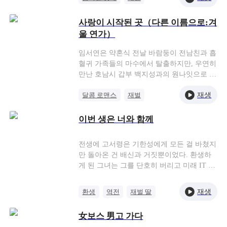
직접 움직이기 시작한다. 결국 기자회견장에
데, 놀랍게도 바로 그 남자가 자신의 남편!?
원나잇
오인
서 강도현이 준비한 자본과 세력이 모든 상
사랑이 시작된 곳（다른 이름으로:겨
황을 뒤집고, 차은설은 회사를 지켜낼 뿐 아
니라 전 지분을 확보하며 사랑과 성공을 동
울 연가）
시에 얻는다.
임서연은 약혼식 전날 바람둥이 전남친과 흡
혈귀 가족들의 마수에서 탈출하지만, 우연히
만난 호남시 갑부 백지성과의 원나잇으로 임
신하게 된다. 그 후 백지성은 임서연이 일하
재생
달콤 로맨스
재벌
는 호텔을 인수하고 그녀를 향한 사랑 공세
를 펼치지만, 임서연은 자신의 노력으로 가
원나잇
직장
치를 증명하려고 애쓴다. 하지만 그녀는 차
이번 생은 너와 함께
츰 사랑에 빠지게 되고, 결국 자신의 힘으로
직장도 지키고 대표님의 사랑도 한몸에 받게
전생에 고서령은 기한성에게 모든 걸 바쳤지
된다.
만 돌아온 건 배신과 거짓뿐이었다. 환생하
게 된 그녀는 그를 단호히 버리고 미래 IT 재
벌이 될 단재균을 약혼자로 선택한다. 하지
만 단재균과의 만남 속에서 그가 자신을 오
재생
환생
역전
재벌 딸
랫동안 짝사랑해 오며 묵묵히 지켜주었고,
짝사랑
진정 사랑해야 할 남자는 바로 그였다는 걸
女보스 男고 가다
깨닫는다. 그 후 기한성이 착각한 사실을 알