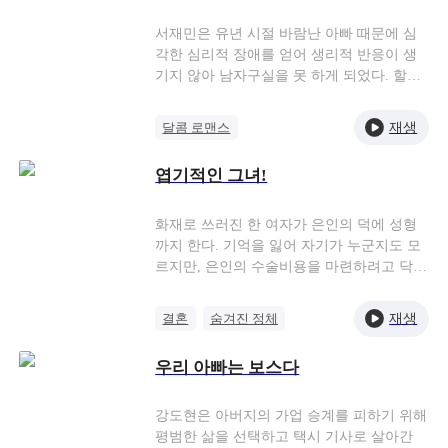
강연석은 자신이 존경할 만한 최고의 라이벌
은 서유진이란 걸 깨닫게 된다.
서재민은 유년 시절 바람난 아빠 때문에 심
각한 심리적 장애를 얻어 생리적 반응이 생
기지 않아 남자구실을 못 하게 되었다. 할아
버지는 서재민과 그의 삼촌 중에서 아이를
먼저 낳는 사람에게 회사를 물려주겠다고 했
재생
달콤 로맨스
다. 회사가 삼촌의 손에 넘어가지 않게 하려
대표님 구애기
재벌
고 서재민은 의사의 권유로 자극 요법을 시
엽기적인 그녀!
도하기로 한다. 그러던 어느 날 서재민은 우
원나잇
연한 기회에 본인이 비뇨기과 간호사 도미소
에게 정상적인 생리 반응을 보인다는 것을
화재로 쓰러진 한 여자가 은인의 덕에 성형
발견하고 도미소를 향한 강력한 구애를 시작
까지 한다. 기억을 잃어 자기가 누군지도 모
한다. 그렇게 두 사람 사이에 일련의 웃픈 해
르지만, 은인의 수술비용을 마련하려고 닥치
프닝이 발생하는데...
는 대로 일은 한다. 그런데 이게 웬일인가??
재벌 집과의 계약 결혼에 이런 반전이?! 민유
재생
결혼
숨겨진 정체
진은 가짜인 주제에 박서진과의 결혼을 계획
재벌 딸
오인
오해
하고 서나영을 음해하려 했지만 둘의 연합에
우리 아빠는 보스다
속수무책으로 당하고 만다.
강도현은 아버지의 가업 승계를 피하기 위해
평범한 삶을 선택하고 택시 기사로 살아간