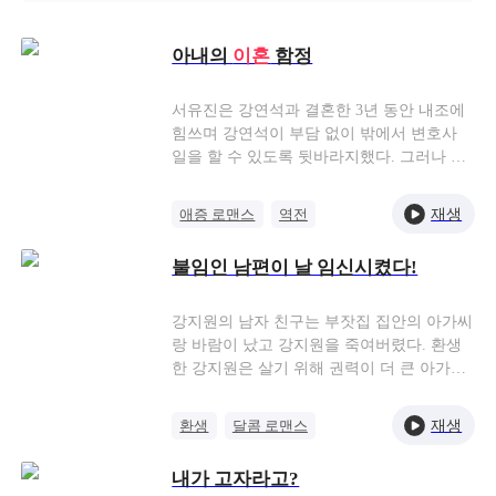
몰입감 넘치는 이야기를 제공합니다. 아래에서 이혼 단편 영
화를 찾아 단편 시리즈의 마법을 경험하세요！
아내의
이혼
함정
서유진은 강연석과 결혼한 3년 동안 내조에
힘쓰며 강연석이 부담 없이 밖에서 변호사
일을 할 수 있도록 뒷바라지했다. 그러나 강
연석의 첫사랑인 장윤영이 돌아오면서 상황
이 달라졌다.어느 날, 강연석은 서유진을 데
재생
애증 로맨스
역전
리고 모임을 나갔다. 그 자리에서 친구들이
변호사
이혼
오해
서유진의 근황을 물었고, 그녀가 전업주부라
불임인 남편이 날 임신시켰다!
는 사실을 알게 된 친구는 어딘가 묘한 시선
을 보냈고, 이에 서유진의 마음이 복잡해졌
다. 사실 그녀는 한때 변호사 업계에서 전설
강지원의 남자 친구는 부잣집 집안의 아가씨
이라 불릴 만큼 뛰어난 인물이었지만 강연석
랑 바람이 났고 강지원을 죽여버렸다. 환생
을 위해 모든 것을 내려놓고 가정에 전념했
한 강지원은 살기 위해 권력이 더 큰 아가씨
지만, 이제는 그저 강연석이 빛나는 모습을
의 오빠 여강태랑 결혼했다. 여강태는 불임
바라보기만 하는 상황이 되자 서유진의 마음
에다가 의사 말로 40살을 못 넘긴다고 했으
재생
환생
달콤 로맨스
이 흔들리기 시작했다.서유진은 편지 한 장
나 강지원은 여강태의 병을 다 고쳐줄 수 있
억만장자
임신
을 남기고 과거에 일했던 로펌으로 발걸음을
다고 장담했다. 결혼 후 한 달이 지나 강지원
내가 고자라고?
옮겼다. 그녀가 다시 업계의 전설이 돼서야
이 임신하게 됐는데…