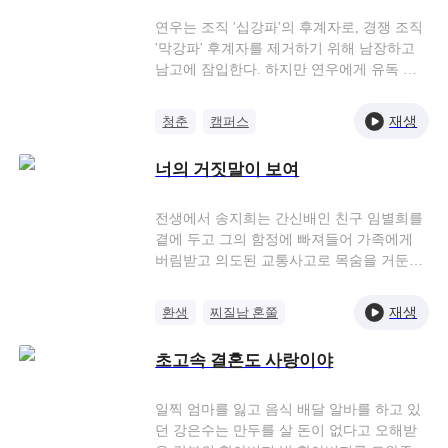
려주고 그의 집착에서 벗어나, 단재균에게
마음을 열어 평생 함께하기로 한다.
연우는 조직 '십강파'의 후계자로, 경쟁 조직
'막강파' 후계자를 제거하기 위해 남장하고
남고에 잠입한다. 하지만 연우에게 유독 관
심을 보이는 꽃미남 삼인방이 등장하면서 그
의 느와르 인생에 로맨스가 피어오르기 시작
재생
청춘
캠퍼스
한다. 이 셋 중 하나가 막강파 후계자라는데,
티격태격 커플
서로 좋아함
과연 연우는 사랑에 빠지지 않고 미션을 완
너의 거짓말이 보여
수할 수 있을까?
전생에서 송지희는 간신배인 친구 임별희를
곁에 두고 그의 함정에 빠져들어 가족에게
버림받고 의도된 교통사고로 목숨을 거둔다.
새로운 생에서 송지희는 어렸을 적 본인을
구해준 은인이 임별희가 아닌 걸 알고 임별
재생
환생
찌질남 혼쭐
희의 본색을 깨달음과 동시에 그 함정에서
재벌 딸
오인
빠져나오기로 한다. 그 과정에서 송지희는
초고속 결혼도 사랑이야
윤도하야말로 전생에서든 현생에서든 묵묵
히 본인의 곁을 지켜준 사람인 것을 알게 된
다. 송지희는 부모님 앞에서 임별희의 정체
일찍 엄마를 잃고 음식 배달 알바를 하고 있
를 까발리고 그녀를 가문에서 내쫓아 대가를
던 강은수는 만두를 살 돈이 없다고 오해받