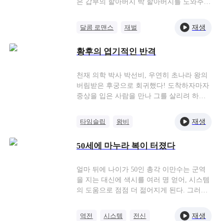
치르게 한다.
은 갑부의 할아버지 박 할아버지를 도와주게
된다. 박 할아버지는 자기 손자-경해시 갑부
박남준에게 강은수와의 맞선을 강요한다. 강
재생
달콤 로맨스
재벌
은수는 엄마가 병을 치료하면서 진 빚을 갚
초고속 결혼
선결혼 후연애
기 위하여 신붓값 2천만 원을 받고 박남준과
황후의 엽기적인 반격
결혼한다. 박남준은 할아버지의 압박을 못
이겨 결혼했기에 강은수를 믿지 못했고 갑부
신분을 숨겼다. 두 사람은 동거하면서 점점
천재 의학 박사 박선비, 우연히 초나라 왕의
더 가까워 졌지만 박남준의 재벌 신분은 줄
버림받은 후궁으로 회귀했다! 도착하자마자
곧 시한폭탄처럼 두 사람 사이를 가로막고
중상을 입은 사람을 만나 그를 살리려 하지
있었다. 박남준의 엄마가 며느리를 보러 온
만 이 때문에 억울한 옥살이를 할 뻔한다. 황
사건, 태성 그룹 연차 총회, 약혼녀의 귀국
제가 위독한 상황에서 그의 목숨을 구하려
재생
타임슬립
왕비
등 사건 때문에 강은수는 여러 차례 의심하
했지만, 그는 그녀를 오해하고 질책까지 했
궁중 암투
역전
오해
고 그렇게 긴장감 넘치고 우스운 이야기가
는데, 거기에 더해 그녀를 화내게 하려고 다
50세에 마누라 복이 터졌다
시작된다.
른 여자와 결혼까지 하려 한다! "수작질은 삼
가거라. 너한테 관심 줄 일은 이번 생엔 없을
터이니. 짐의 혼약을 막으면 크게 그 죄를 물
얼마 뒤에 나이가 50인 총각 이만수는 군역
을 것이다." "여부가 있겠나이까. 모쪼록 편
을 지는 대신에 색시를 여러 명 얻어, 시스템
히 연을 맺으시지요. 소첩 아이와 함께 재혼
의 도움으로 점점 더 젊어지게 된다. 그러다
할 것이니, 백일 잔치에는 반드시 모시겠사
우연히 다치게 된 한 여장군을 알게 되고, 난
옵니다."
세에서 살아남기 위해 그녀와 거래를 한다.
재생
역전
시스템
전신