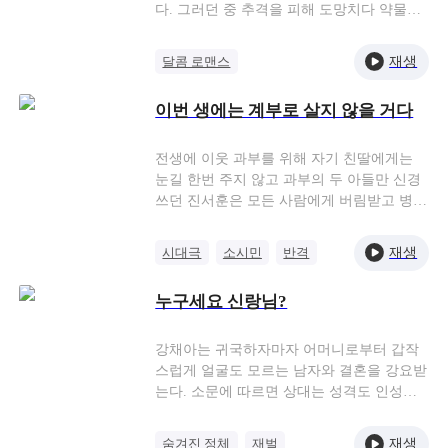
다. 그러던 중 추격을 피해 도망치다 약물까
지 잘못 복용한 차은설을 우연히 구하게 되
고, 두 사람은 하룻밤 인연 이후 각자의 길로
재생
달콤 로맨스
돌아간다. 4년 후, 멋진 CEO가 아이를 데리
베이비 어시스트
재벌
고 강도현을 찾아와 결혼을 제안한다. 두 사
이번 생에는 계부로 살지 않을 거다
람은 혼인신고를 마친 뒤, 차은설은 부모에
원나잇
게 아이를 버리라는 압박을 받지만 강도현이
나타나 모녀를 지켜낸다. 회사의 위기로 인
전생에 이웃 과부를 위해 자기 친딸에게는
해 차은설은 100억 투자를 받기 위해 A국 최
눈길 한번 주지 않고 과부의 두 아들만 신경
고 재벌 태강그룹의 친족 연회에 참석하게
쓰던 진서훈은 모든 사람에게 버림받고 병실
되지만, 그곳의 회장이 사실 남편의 아버지
에 누워있는 신세가 되었다. 환생의 기회를
라는 사실은 알지 못한다. 연회에서 전 약혼
얻은 진서훈은 다시는 남의 자식의 계부로
재생
시대극
소시민
반격
자 구정태의 압박 속에서도 강도현의 아버지
살지 않고 자기 친딸만을 위해 살 것을 맹세
환생
는 손녀 강루미를 지키며 존재감을 드러내지
한다.
누구세요 신랑님?
만, 신분을 드러낼 수 없는 이유로 ‘할아버
지’로서만 그녀에게 다가간다. 시간이 흐르
며 강도현과 차은설의 관계는 점점 깊어지지
강채아는 귀국하자마자 어머니로부터 갑작
만, 차은설은 결국 투자 유치에 실패하고 회
스럽게 얼굴도 모르는 남자와 결혼을 강요받
사와 이사직을 걸고 아버지 차명환과 위험한
는다. 소문에 따르면 상대는 성격도 인성도
내기를 하게 된다. 위기의 순간, 강도현은 아
최악인 남자. 이 결혼을 거부하기로 결심한
버지를 찾아가 후계자의 책임을 받아들이고
채아 , 한 남자 모델과 하룻밤을 보내게 되는
재생
숨겨진 정체
재벌