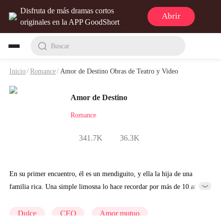
Disfruta de más dramas cortos
Abrir
originales en la APP GoodShort
Buscar
Inicio
/
Romance
/
Amor de Destino Obras de Teatro y Video
Amor de Destino
Romance
341.7K
36.3K
En su primer encuentro, él es un mendiguito, y ella la hija de una
familia rica. Una simple limosna lo hace recordar por más de 10 años.
Cuando se encontraron de nuevo, él es el presidente del grupo,
mientras ella es una personal coja. Se casa por su hermana con él, y
Dulce
CEO
Amor mutuo