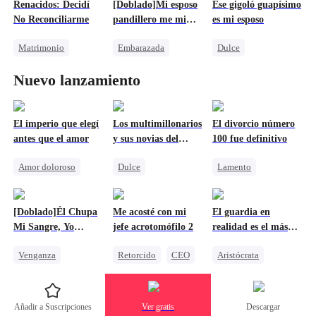
Bebés Lindos
Renacidos: Decidí
[Doblado]Mi esposo
Ese gigoló guapísimo
Contraataque
Infiel
Contraataque
No Reconciliarme
pandillero me mima
es mi esposo
Castigar al malvado ex
hasta el paraíso
Matrimonio
Embarazada
Dulce
Reencarnación
Dulce
Mafia
Identidad Oculta
Nuevo lanzamiento
Destinado
Cenicienta
CEO
Heredera
Millonario
Amnesia
Hacerse el tonto
Amor secreto realizado
El imperio que elegí
Los multimillonarios
El divorcio número
antes que el amor
y sus novias del
100 fue definitivo
campo
Amor doloroso
Dulce
Lamento
Reencarnación
Matrimonio Relámpago
Persiguiendo el amor
Venganza
CEO
Familia
Matrimonio
[Doblado]Él Chupa
Me acosté con mi
El guardia en
Amor-Odio
Millonario
Divorcio
CEO
Mi Sangre, Yo
jefe acrotomófilo 2
realidad es el más
Matrimonio Por Contrato
Amor doloroso
Chupo Su Vida
poderoso
Venganza
Retorcido
CEO
Aristócrata
Amor Después Del Matrimonio
Vampiro
BL
Oficina
Contraataque
Contraataque
Gay
Fantasía Oriental
Añadir a Suscripciones
Ver gratis
Descargar