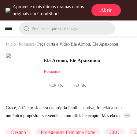
Aproveite mais ótimos dramas curtos
Abrir
originais em GoodShort
Pesquise o que você deseja
Início
/
Romance
/
Peça curta e Vídeo Ela Armou, Ele Apaixonou
Ela Armou, Ele Apaixonou
Romance
548.1K
62.5K
Grace, órfã e prisioneira da própria família adotiva, foi criada com
um único propósito: ser vendida a um oficial corrupto. Mas ela tem
um plano. Determinada a fugir com o irmão deficiente, a jovem joga
tudo em uma última cartada, seduzir o bilionário Jackson Carroll.
Destino
Protagonista Feminina Forte
CEO
U