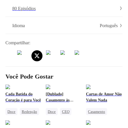
Grace decide virar o jogo e usar Jackson como sua arma.
80 Episódios
Português
Idioma
Compartilhar:
Você Pode Gostar
Cada Batida do
[Dublado]
Cartas de Amor Não
Coração é para Você
Casamento às
Valem Nada
Pressas: O Amor de
Doce
Redenção
Doce
CEO
Casamento
André e Bianca
CEO
Caso de uma Noite
Vingança
Amor e Ódio
Casamento Relâmpago
Renascimento