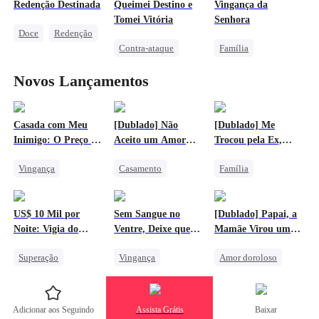
Redenção Destinada
Queimei Destino e
Vingança da
Amor após casamento
Protagonista Feminina Forte
Tomei Vitória
Senhora
Doce
Redenção
Vingança Contra o EX
Contra-ataque
Família
Pessoa Humilde
Renascimento
Protagonista Feminina Forte
Triângulo Amoroso
Novos Lançamentos
Vingança
Infidelidade
Herdeira
Vingança Contra o EX
Amor Mútuo
Casada com Meu
[Dublado] Não
[Dublado] Me
Inimigo: O Preço do
Aceito um Amor
Trocou pela Ex,
Sobrenome
Falso
Agora Implora pela
Vingança
Casamento
Família
Minha Volta
Protagonista Feminina Forte
Lobisomem
Lobisomem
Contra-ataque
Lamento
Traição
US$ 10 Mil por
Sem Sangue no
[Dublado] Papai, a
Divórcio
Vingança Contra o EX
Perseguindo o Amor
Noite: Vigia do
Ventre, Deixe que
Mamãe Virou uma
Lamento
Museu Assombrado
Ele Sangre
Estrela
Superação
Vingança
Amor doroloso
Pessoa Humilde
Lobisomem
Reunião
Contra-ataque
Protagonista Feminina Forte
Destino
Adicionar aos Seguindo
Assista Grátis
Baixar
Vingança Contra o EX
Bebê Fofo