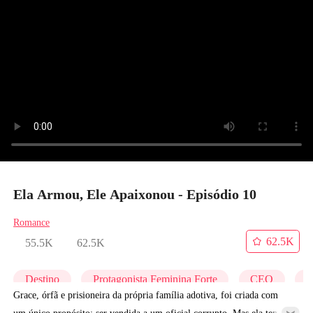
Ela Armou, Ele Apaixonou - Episódio 10
Romance
62.5K
55.5K
62.5K
Destino
Protagonista Feminina Forte
CEO
U
Grace, órfã e prisioneira da própria família adotiva, foi criada com
um único propósito: ser vendida a um oficial corrupto. Mas ela tem