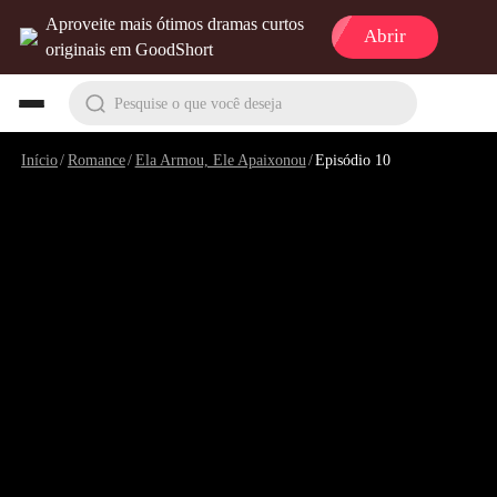
Aproveite mais ótimos dramas curtos
Abrir
originais em GoodShort
Pesquise o que você deseja
Início
/
Romance
/
Ela Armou, Ele Apaixonou
/
Episódio 10