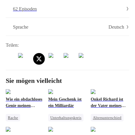
Milliardär auf – zusammen mit einem zwanzig Jahre alten Geheimnis,
62 Episoden
das ihr Schicksal für immer verändern sollte.
Deutsch
Sprache
Teilen:
Sie mögen vielleicht
Wie ein obdachloses
Mein Geschenk ist
Onkel Richard ist
Genie meinen
ein Milliardär
der Vater meines
Konzern rettete
Babys
Rache
Unterhaltungskreis
Altersunterschied
Gegenangriff
Geheime Identität
Wiedergeburt
CEO
Betrug
Millionär
Verwöhnung