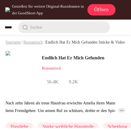
Genießen Sie weitere Original-Kurzdramen in
Öffnen
der GoodShort-App
Suchen
Startseite
/
Romantisch
/
Endlich Hat Er Mich Gefunden Stücke & Video
Endlich Hat Er Mich Gefunden
Romantisch
56.4K
9.2K
Nach zehn Jahren als treue Hausfrau erwischte Amelia ihren Mann
beim Fremdgehen. Um seinen Ruf zu schützen, drehte er den Spieß
um, erklärte sie für verrückt und sperrte sie in eine psychiatrische
Anstalt. Gerade als sie alles verloren hatte, tauchte ein mysteriöser
Hassliebe
Starke weibliche Hauptrolle
Scheidung