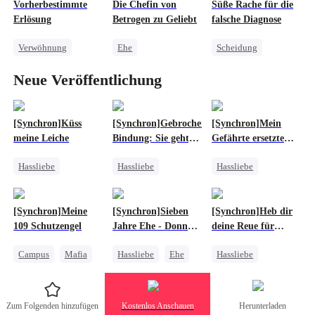
Vorherbestimmte
Die Chefin von
Süße Rache für die
Zurückschlagen
Gedächtnisverlust
CEO
Erlösung
Betrogen zu Geliebt
falsche Diagnose
Wirtschaftskrieg
Schwanger
Verwöhnung
Ehe
Scheidung
Redemption
Geheime Identität
Verwöhnung
Neue Veröffentlichung
Einfache Leute
CEO
CEO
Dreiecksverhältnis
Starke weibliche Hauptrolle
Zurückschlagen
Zurückschlagen
Liebe auf Vertrag
[Synchron]Küss
[Synchron]Gebrochene
[Synchron]Mein
meine Leiche
Bindung: Sie geht,
Gefährte ersetzte
Alpha bettelt
mich bei der
Hassliebe
Hassliebe
Hassliebe
Markierungszeremonie
Bedauern
Luna
Abnormal
Werwolf
Betrug
Werwolf
Betrug
Bedauern
[Synchron]Meine
[Synchron]Sieben
[Synchron]Heb dir
Dreiecksverhältnis
Anime
Streben nach Liebe
109 Schutzengel
Jahre Ehe - Donna
deine Reue für
Streben nach Liebe
verschwindet
jemand anderen auf
Campus
Mafia
Hassliebe
Ehe
Hassliebe
Familie
Mafia
Betrug
Werwolf
Erbin
Betrug
Dreiecksverhältnis
Zum Folgenden hinzufügen
Kostenlos Anschauen
Herunterladen
Rache am Ex
Betrug