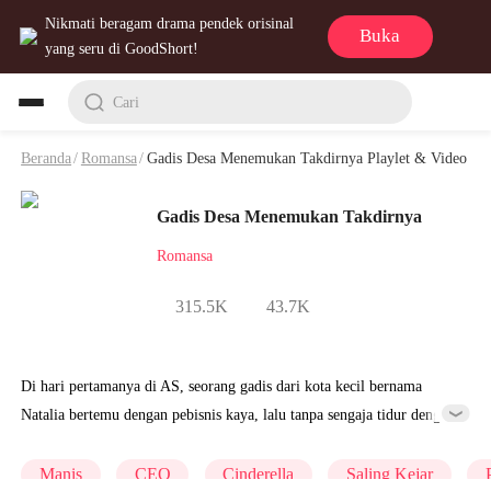
Nikmati beragam drama pendek orisinal
Buka
yang seru di GoodShort!
Cari
Beranda
/
Romansa
/
Gadis Desa Menemukan Takdirnya Playlet & Video
Gadis Desa Menemukan Takdirnya
Romansa
315.5K
43.7K
Di hari pertamanya di AS, seorang gadis dari kota kecil bernama
Natalia bertemu dengan pebisnis kaya, lalu tanpa sengaja tidur dengan
laki-laki itu. Di saat hubungan mereka mulai dekat, dia menyadari
bahwa teman baiknya yang bernama Juana mencuri identitasnya untuk
Manis
CEO
Cinderella
Saling Kejar