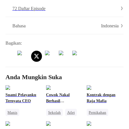
mendekati laki-laki kaya itu.
72 Daftar Episode
Indonesia
Bahasa
Bagikan:
Anda Mungkin Suka
Suami Pelayanku
Cowok Nakal
Kontrak dengan
Ternyata CEO
Berhasil
Raja Mafia
Kutaklukkan?
Manis
Sekolah
Atlet
Pernikahan
Identitas Tersembunyi
Cinderella
Mafia
CEO
Kehamilan
Pewaris Wanita