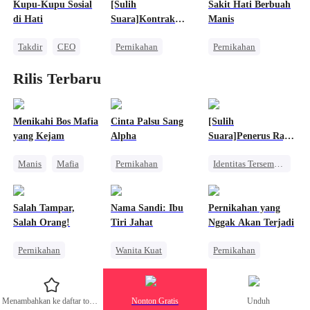
Kupu-Kupu Sosial
[Sulih
Sakit Hati Berbuah
Wanita Kuat
Benci Jadi Cinta
Nikah Kilat
di Hati
Suara]Kontrak
Manis
Pengkhianatan
dengan Raja Mafia
Takdir
CEO
Pernikahan
Pernikahan
Nikah Kilat
Pembalasan
Mafia
Reinkarnasi
Rilis Terbaru
Cinta dan Benci
Pewaris Wanita
Sakit Hati
Nikah Kilat
Wanita Kuat
Mengejar Istri
Menikahi Bos Mafia
Cinta Palsu Sang
[Sulih
yang Kejam
Alpha
Suara]Penerus Raja
Hantu yang
Manis
Mafia
Pernikahan
Identitas Tersembunyi
Diremehkan
Pembalasan
Manusia Serigala
Konflik Keluarga dan Negara
Menghukum Mantan Jahat
Penyesalan
Dewa Perang
Salah Tampar,
Nama Sandi: Ibu
Pernikahan yang
Pasangan Kuat
Menghukum Mantan Jahat
Salah Orang!
Tiri Jahat
Nggak Akan Terjadi
Pernikahan
Wanita Kuat
Pernikahan
Kebangkitan
Reinkarnasi
Penuh Intrik
Manusia Serigala
Sistem
Mafia
Menambahkan ke daftar tontonan
Nonton Gratis
Unduh
Menghukum Mantan Jahat
Anak Lucu
Cinta Segitiga