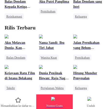
Balas Dendam
Aku Putri Panglima
Balas Dendam sang
Pembalasan
Pernikahan
Penyesalan
Kepada Ketiga
Istri
Pernikahan
Kakakku
Reinkarnasi
Keluarga
Sejarah
Balas Dendam
Wanita Kuat
Pewaris Wanita
Rilis Terbaru
Wanita Kuat
Perselingkuhan
Pengkhianatan
Pembalasan
Menghukum Mantan Jahat
Menghukum Mantan Jahat
Aku Melawan
Nama Sandi: Ibu
Jalan Pernikahan
Dunia, Kau
Tiri Jahat
yang Belum
Menjagaku
Berakhir
Balas Dendam
Wanita Kuat
Pernikahan
Wanita Kuat
Reinkarnasi
CLBK
Pembalasan
Sistem
Wanita Kuat
Kejayaan Ratu Film
Dunia Penjinak
Hitung Mundur
Menghukum Mantan Jahat
Anak Lucu
Perceraian
di Istana Belakang
Hewan: Raja Naga
Penyesalan
Pembalasan
Salah Paham
Mendukungku
Takdir
Perjalanan Waktu
Keluarga
Sejarah
Mengejar Istri
Bangsawan
Naga
Penuh Intrik
Menghukum Mantan Jahat
Konflik Keluarga dan Negara
Orang Biasa
Menambahkan ke daftar tontonan
Nonton Gratis
Unduh
Anime
Penyesalan