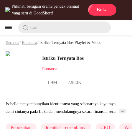
Nikmati beragam drama pendek orisinal
Buka
yang seru di GoodShort!
Cari
Beranda
/
Romansa
/
Istriku Ternyata Bos Playlet & Video
Istriku Ternyata Bos
Romansa
1.9M
228.0K
Isabella menyembunyikan identitasnya yang sebenarnya kaya raya,
demi cintanya pada Luka dan mendukungnya secara finansial secara
diam-diam hingga sukses. Akan tetapi, setelah Luka sukses, dia malah
mencampakkan Isabella karena mengira Isabella miskin dan menikahi
Pernikahan
Identitas Tersembunyi
CEO
Wan