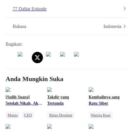
Vita, seorang pewaris kaya. Isabella yang sakit hati akhirnya
77 Daftar Episode
menerima lamaran pernikahan dari Aiden, lelaki kaya yang diam-
diam menyukainya. Mereka berjanji untuk memberi Luka pelajaran.
Indonesia
Bahasa
Bagikan:
Anda Mungkin Suka
[Sulih Suara]
Takdir yang
Kembalinya sang
Setelah Nikah, Aku
Tertunda
Ratu Siber
Tiap Hari
Manis
CEO
Balas Dendam
Wanita Kuat
Dimanjakan
Perselingkuhan
Perceraian
Mengejar Istri
Pernikahan
Pewaris Wanita
Keluarga