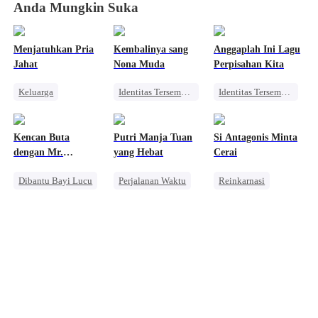
Anda Mungkin Suka
Menjatuhkan Pria
Kembalinya sang
Anggaplah Ini Lagu
Jahat
Nona Muda
Perpisahan Kita
Keluarga
Identitas Tersembunyi
Identitas Tersembunyi
Wanita Kuat
Balas Dendam
Pewaris Wanita
Benci
Pewaris Wanita
Perselingkuhan
Kencan Buta
Putri Manja Tuan
Si Antagonis Minta
Kebangkitan
Pengkhianatan
Menghukum Mantan Jahat
dengan Mr.
yang Hebat
Cerai
Pembalasan
Jodohku
Dibantu Bayi Lucu
Perjalanan Waktu
Reinkarnasi
Manis
Takdir
Pewaris Asli dan Palsu
Wanita Kuat
Anak Lucu
Pembalasan
Mengejar Istri
Bangsawan
CEO
Kebangkitan
Cinta Setelah Menikah