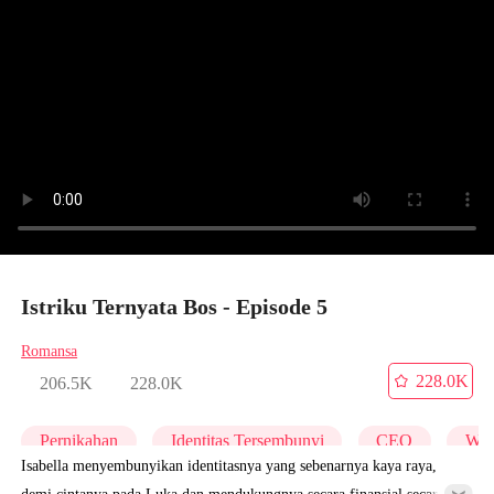
Istriku Ternyata Bos - Episode 5
Romansa
228.0K
206.5K
228.0K
Pernikahan
Identitas Tersembunyi
CEO
Wan
Isabella menyembunyikan identitasnya yang sebenarnya kaya raya,
demi cintanya pada Luka dan mendukungnya secara finansial secara