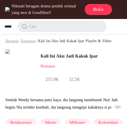
Nikmati beragam drama pendek orisinal
Buka
yang seru di GoodShort!
Cari
Beranda
/
Romansa
/
Kali Ini Aku Jadi Kakak Ipar Playlet & Video
Kali Ini Aku Jadi Kakak Ipar
Romansa
255.9K
32.5K
Setelah Wendy bersama putri kaya, dia langsung membunuh Nia! Jadi
begitu Nia terlahir kembali, dia langsung mengejar kakaknya si putri
kaya, Bino! Bino punya Penyakit Racun Dingin. Selain mandul, dia
bahkan divonis tidak akan bisa hidup lebih dari sebulan setelah nikah.
Reinkarnasi
Manis
Miliuner
Kehamilan