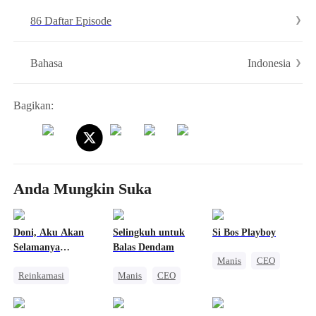
Tapi di saat ini, Nia malah muntah. Dokter berkata, Pak Bino, Bu Nia
86 Daftar Episode
hamil!
Indonesia
Bahasa
Bagikan:
Anda Mungkin Suka
Doni, Aku Akan
Selingkuh untuk
Si Bos Playboy
Selamanya
Balas Dendam
Manis
CEO
Bersamamu
Reinkarnasi
Manis
CEO
Pernikahan Pengganti
Wanita Kuat
Cinta Diam-diam Jadi Kenyataan
Keluarga
Pembalasan
Nikah Kilat