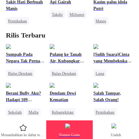
Cinta Setelah Menikah
Sakit Hati Berbuah
Api Gairah
Kasim palsu idola
Cinta Setelah Menikah
Manis
Putri
Takdir
Miliuner
Pernikahan
Manis
SM
Reinkarnasi
Identitas Tersembunyi
Kesalahan Identitas
Rilis Terbaru
Sakit Hati
CEO
Wanita Kuat
Nikah Kilat
Mengejar Istri
Sumpah Pada
Pulang ke Tanah
[Sulih Suara]Cinta
Negara Tak Pernah
Air, Kubongkar
yang Membekukan
Pudar
Semua Kebohongan
Nyawaku
Balas Dendam
Balas Dendam
Luna
Istriku
Keluarga
Pembalasan
Penyesalan
Dominan
Dominan
Sakit Hati
Berani Bully Aku?
Dendam Dewi
Salah Tampar,
Konflik Keluarga dan Negara
Penuh Intrik
Hadapi 109
Kematian
Salah Orang!
Pembalasan
Manusia Serigala
Kakakku!
Sekolah
Mafia
Kebangkitan
Pernikahan
Keluarga
Pasangan Kuat
Kebangkitan
Dewa Perang Wanita
Manusia Serigala
Menambahkan ke daftar tontonan
Nonton Gratis
Unduh
Menghukum Mantan Jahat