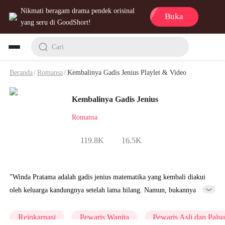
Nikmati beragam drama pendek orisinal
Buka
yang seru di GoodShort!
Cari
Beranda
/
Romansa
/
Kembalinya Gadis Jenius Playlet & Video
Kembalinya Gadis Jenius
Romansa
119.8K
16.5K
"Winda Pratama adalah gadis jenius matematika yang kembali diakui
oleh keluarga kandungnya setelah lama hilang. Namun, bukannya
diterima dengan hangat, ia justru dihina karena berasal dari desa dan
dibanding-bandingkan dengan anak angkat keluarga, Citra. Demi
Reinkarnasi
Pewaris Wanita
Pewaris Asli dan Pals