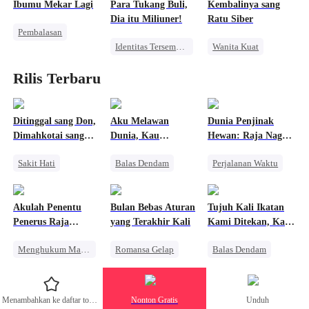
Penyesalan
Ibumu Mekar Lagi
Para Tukang Buli,
Kembalinya sang
Pernikahan
CEO
Dia itu Miliuner!
Ratu Siber
Pembalasan
Identitas Tersembunyi
Wanita Kuat
Keluarga
Pewaris Wanita
Mengejar Istri
Disayangi Semua
Rilis Terbaru
Bullying
Keluarga
Pembalasan
Penyesalan
Ditinggal sang Don,
Aku Melawan
Dunia Penjinak
Dimahkotai sang
Dunia, Kau
Hewan: Raja Naga
Mafia
Menjagaku
Mendukungku
Sakit Hati
Balas Dendam
Perjalanan Waktu
Mafia
Wanita Kuat
Naga
Penyesalan
Pembalasan
Konflik Keluarga dan Negara
Akulah Penentu
Bulan Bebas Aturan
Tujuh Kali Ikatan
Mengejar Istri
Menghukum Mantan Jahat
Anime
Penerus Raja
yang Terakhir Kali
Kami Ditekan, Kali
Neraka
Kedelapan Aku
Menghukum Mantan Jahat
Romansa Gelap
Balas Dendam
Melepaskannya
Pasangan Kuat
Penuh Intrik
Manusia Serigala
Identitas Tersembunyi
Mafia
Penyesalan
Menambahkan ke daftar tontonan
Nonton Gratis
Unduh
Pewaris Wanita
Mengejar Istri