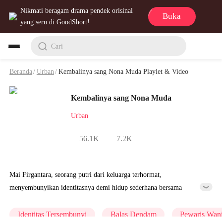
Nikmati beragam drama pendek orisinal
Buka
yang seru di GoodShort!
Cari
Beranda
/
Urban
/
Kembalinya sang Nona Muda Playlet & Video
Kembalinya sang Nona Muda
Urban
56.1K
7.2K
Mai Firgantara, seorang putri dari keluarga terhormat,
menyembunyikan identitasnya demi hidup sederhana bersama
suaminya, Sonny Indarto. Setelah berhasil mendapatkan pesanan
bisnis senilai 2 triliun sebagai hadiah ulang tahun untuk suaminya,
Identitas Tersembunyi
Balas Dendam
Pewaris Wani