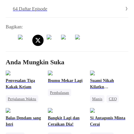
Mai justru diceraikan dan dihina. Sang suami bahkan mengklaim
64 Daftar Episode
pesanan itu sebagai hasil perselingkuhannya. Tak tahan, Mai
menandatangani surat cerai dan bertekad untuk bangkit membalas
dendam.
Bagikan:
Anda Mungkin Suka
Penyesalan Tiga
Ibumu Mekar Lagi
Suami Nikah
Kakak Kejam
Kilatku
Pembalasan
Memanjakanku
Perjalanan Waktu
Manis
CEO
Keluarga
Kebangkitan
Nikah Kilat
Disayangi Semua
Wanita Kuat
Balas Dendam sang
Bangkit Lagi dan
Si Antagonis Minta
Pengkhianatan
Istri
Ceraikan Dia!
Cerai
Pembalasan