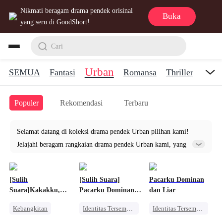
Nikmati beragam drama pendek orisinal
Buka
yang seru di GoodShort!
Cari
Urban
SEMUA
Fantasi
Romansa
Thriller
Dram
Populer
Rekomendasi
Terbaru
Selamat datang di koleksi drama pendek Urban pilihan kami!
Jelajahi beragam rangkaian drama pendek Urban kami, yang
masing-masing menawarkan pengalaman teatrikal unik hanya
dalam beberapa saat. Temukan kekuatan bercerita dalam bentuk
[Sulih
[Sulih Suara]
Pacarku Dominan
yang paling ringkas, dengan pilihan video pendek Urban pilihan
Suara]Kakakku,
Pacarku Dominan
dan Liar
kami yang memberikan dampak abadi.
Sang Pelindung
dan Liar
Kebangkitan
Identitas Tersembunyi
Identitas Tersembunyi
Perjalanan Waktu
Pahlawan Kembali
Pahlawan Kembali