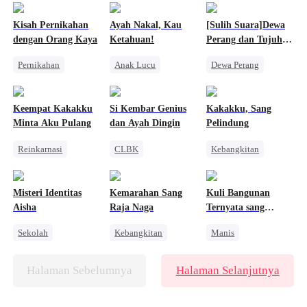
Wanita Kuat
Mafia
Mafia
Kisah Pernikahan
Ayah Nakal, Kau
[Sulih Suara]Dewa
Menghukum Mantan Jahat
Pasangan Kuat
Pasangan Kuat
dengan Orang Kaya
Ketahuan!
Perang dan Tujuh
Pembalasan
Kakak Cantik
Pernikahan
Anak Lucu
Dewa Perang
CEO
Keluarga
CEO
Kebangkitan
Cinta Satu Malam
Pahlawan Kembali
Pembalasan
Keempat Kakakku
Si Kembar Genius
Kakakku, Sang
Nikah Kilat
Minta Aku Pulang
dan Ayah Dingin
Pelindung
Reinkarnasi
CLBK
Kebangkitan
Pewaris
Anak Lucu
Perjalanan Waktu
Perang Bisnis
Teman Masa Kecil
Wanita Kuat
Misteri Identitas
Kemarahan Sang
Kuli Bangunan
Kebangkitan
Menghukum Mantan Jahat
Aisha
Raja Naga
Ternyata sang
Pembalasan
Pewaris
Sekolah
Kebangkitan
Manis
Pewaris Wanita
Dewa Perang
Identitas Tersembunyi
Pewaris Asli dan Palsu
Pahlawan Kembali
Anak Lucu
Halaman Sebelumnya
Halaman Selanjutnya
CEO Wanita
Nikah Kontrak