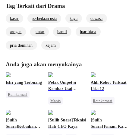
Tag Terkait dari Drama
Cinta Setelah Menikah
kasar
perbedaan usia
kaya
dewasa
arogan
pintar
hamil
luar biasa
pria dominan
kejam
Anda juga akan menyukainya
Istri yang Terbuang
Petak Umpet si
Ahli Robot Terkuat
Kembar Usai
Usia 12
Reinkarnasi
Malam Itu
Manis
Reinkarnasi
Politik dan Intrik
Anak Lucu
Pembalasan
Tuan Putri
Cinta Satu Malam
Balas Dendam
Intrik Istana
[Sulih
[Sulih Suara]Teknisi
[Sulih
Dibantu Bayi Lucu
Dewa Perang
Menghukum Mantan Jahat
Suara]Kebaikan
Hati CEO Kaya
Suara]Temani Kau
Anime
Hati Bernilai Emas
Sampai Tua