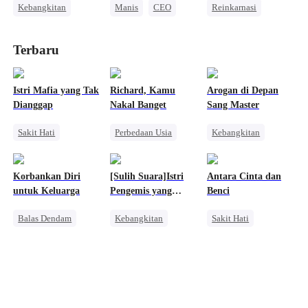
Kebangkitan
Manis
CEO
Reinkarnasi
Orang Biasa
Wanita Kuat
Kebangkitan
CEO
Nikah Kilat
Pewaris Wanita
Terbaru
Pengkhianatan
Cinta Setelah Menikah
Cinta Diam-diam Jadi Kenyataan
Istri Mafia yang Tak
Richard, Kamu
Arogan di Depan
Dianggap
Nakal Banget
Sang Master
Sakit Hati
Perbedaan Usia
Kebangkitan
Pengganti
Reinkarnasi
Wanita Kuat
Mafia
Manis
CEO
Pembalasan
Korbankan Diri
[Sulih Suara]Istri
Antara Cinta dan
Perceraian
Kehamilan
untuk Keluarga
Pengemis yang
Benci
Cinta Segitiga
Legendaris
Balas Dendam
Kebangkitan
Sakit Hati
Penyesalan
Reinkarnasi
Manis
Keluarga
Pewaris
CEO Wanita
Pewaris Wanita
Pembalasan
Saling Kejar
Pewaris Asli dan Palsu
Cinta Segitiga