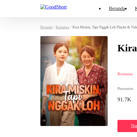
Beranda
K
Beranda
/
Romansa
/
Kira Miskin, Tapi Nggak Loh Playlet & Vid
Kira
Romansa
Penonton
91.7K
Non