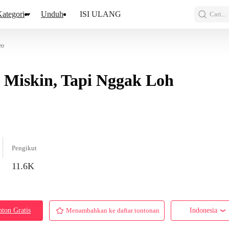
ategori
Unduh
ISI ULANG
Cari...
eo
 Miskin, Tapi Nggak Loh
Pengikut
11.6K
ton Gratis
Menambahkan ke daftar tontonan
Indonesia