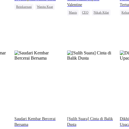
Valentine
Tertu
Reinkarnasi
Wanita Kuat
Manis
CEO
Nikah Kilat
Kelu
Mengejar Istri
CEO
Identitas Tersembunyi
Pewar
Cinta Setelah Menikah
Anak Lucu
Menca
Pemb
Saudari Kembar Bercerai
[Sulih Suara] Cinta di Balik
Dikhi
Bersama
Dusta
Upac