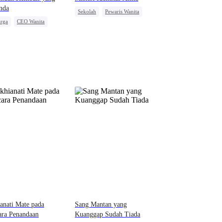
nda
Sekolah
Pewaris Wanita
arga
CEO Wanita
Pewaris Asli dan Palsu
is Wanita
ri Keluarga
alasan
anati Mate pada
Sang Mantan yang
ara Penandaan
Kuanggap Sudah Tiada