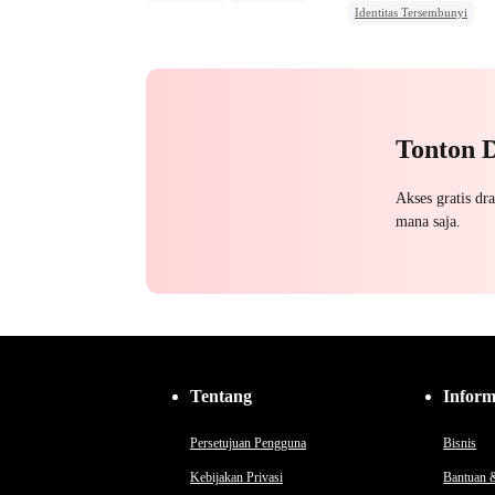
Identitas Tersembunyi
Pembalasan
Anime
Pewaris Wanita
Nikah Kontrak
Pengkhianatan
Menghukum Mantan Jahat
Tonton 
Akses gratis dr
mana saja.
Tentang
Inform
Persetujuan Pengguna
Bisnis
Kebijakan Privasi
Bantuan 