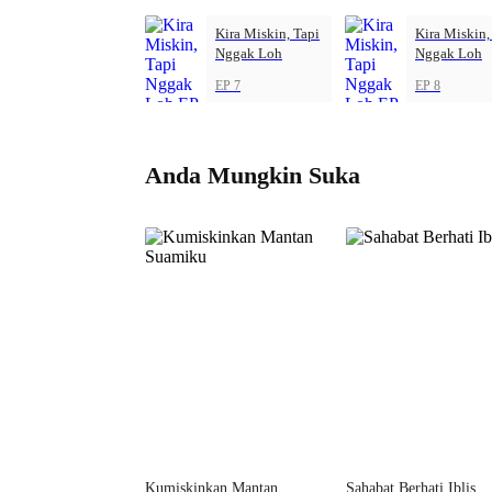
Kira Miskin, Tapi
Kira Miskin,
Nggak Loh
Nggak Loh
EP 7
EP 8
Anda Mungkin Suka
Kumiskinkan Mantan
Sahabat Berhati Iblis