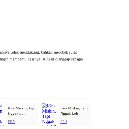
 ayahnya tidak mendukung, bahkan merobek surat
 ingin membantu desanya! Alhasil dianggap sebagai
Kira Miskin, Tapi
Kira Miskin, Tapi
Nggak Loh
Nggak Loh
EP 5
EP 6