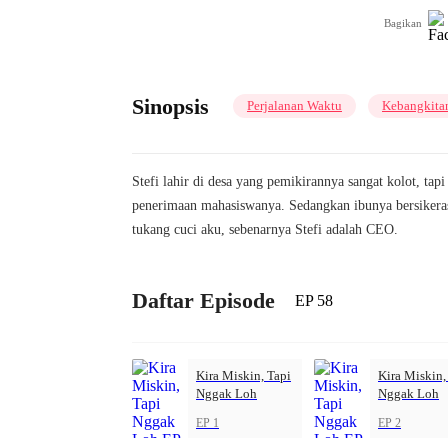
Bagikan
Sinopsis
Perjalanan Waktu
Kebangkita
Stefi lahir di desa yang pemikirannya sangat kolot, t
penerimaan mahasiswanya. Sedangkan ibunya bersikeras 
tukang cuci aku, sebenarnya Stefi adalah CEO.
Daftar Episode
EP 58
Kira Miskin, Tapi
Kira Miskin,
Nggak Loh
Nggak Loh
EP 1
EP 2