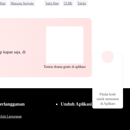
 Hati
Manusia Serigala
Sakit Hati
CLBK
Takdir
salan
Mengejar Istri
Anak Lucu
Salah Paham
Saling Kejar
p kapan saja, di
Tonton drama gratis di aplikasi
Pindai kode
untuk menonton
erlangganan
Unduh Aplikasi
di Aplikasi
lola Langganan