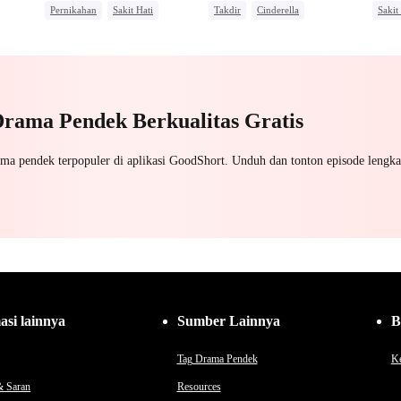
Pernikahan
Sakit Hati
Takdir
Cinderella
Sakit
Mafia
Mengejar Istri
Mengejar Istri
Penye
Penyesalan
Drama Pendek Berkualitas Gratis
ama pendek terpopuler di aplikasi GoodShort. Unduh dan tonton episode lengka
asi lainnya
Sumber Lainnya
B
Tag Drama Pendek
Ke
& Saran
Resources