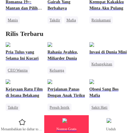
Romansa 19+:
Gairah Yang
Keempat Kakakku
Pembalasan
Mantan dan Pilihan
Berbahaya
Minta Aku Pulang
Nikah Kontrak
Gila
Manis
Takdir
Mafia
Reinkarnasi
Cinta Segitiga
Cinderella
Pewaris
Rilis Terbaru
Benci Jadi Cinta
Kehamilan
Perang Bisnis
Cinta Satu Malam
Kebangkitan
Pria Tulus yang
Rahasia Ayahku,
Invasi di Dunia Mini
Selama Ini Kucari
Miliarder Dunia
Kebangkitan
CEO Wanita
Keluarga
Anime
Pasangan Kuat
Identitas Tersembunyi
Orang Biasa
Kebangkitan
Miliuner
Pembalasan
Kejayaan Ratu Film
Perjalanan Panas
Obsesi Sang Bos
Pembalasan
di Istana Belakang
Dengan Anak Tiriku
Mafia
Takdir
Penuh Intrik
Sakit Hati
Bangsawan
Bad Girl
Mafia
Menghukum Mantan Jahat
Pengkhianatan
Penyesalan
Menambahkan ke daftar tontonan
Nonton Gratis
Unduh
Perselingkuhan
Mengejar Istri