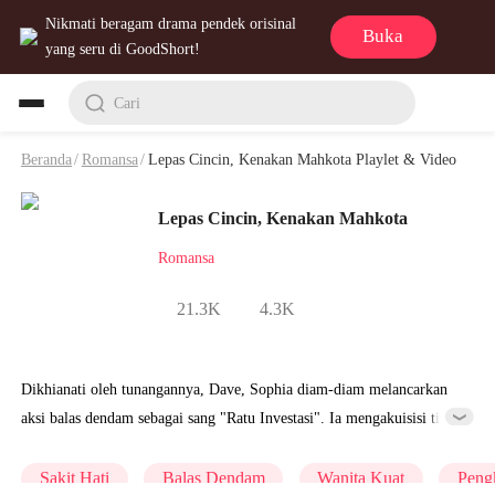
Nikmati beragam drama pendek orisinal
Buka
yang seru di GoodShort!
Cari
Beranda
/
Romansa
/
Lepas Cincin, Kenakan Mahkota Playlet & Video
Lepas Cincin, Kenakan Mahkota
Romansa
21.3K
4.3K
Dikhianati oleh tunangannya, Dave, Sophia diam-diam melancarkan
aksi balas dendam sebagai sang "Ratu Investasi". Ia mengakuisisi tim
balap milik adik Dave, Ken Orlando, lalu mencetaknya menjadi
pembalap juara dunia. Pada akhirnya, Sophia berhasil
Sakit Hati
Balas Dendam
Wanita Kuat
Peng