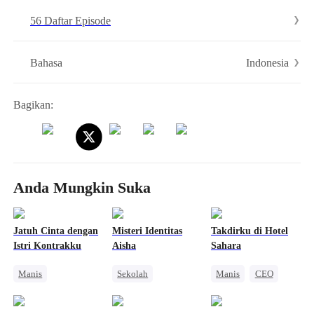
membangkrutkan perusahaan Dave dan mengambil alih segalanya.
56 Daftar Episode
Indonesia
Bahasa
Bagikan:
Anda Mungkin Suka
Jatuh Cinta dengan
Misteri Identitas
Takdirku di Hotel
Istri Kontrakku
Aisha
Sahara
Manis
Sekolah
Manis
CEO
Pernikahan
Pewaris Wanita
Cinta Satu Malam
CEO
Pewaris Asli dan Palsu
Romansa Kantor