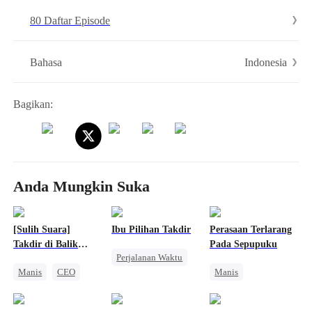
memancing peti mati kuno misterius dan cewek di dalamnya
80 Daftar Episode
mengganggapnya suaminya.
Indonesia
Bahasa
Bagikan:
Anda Mungkin Suka
[Sulih Suara]
Ibu Pilihan Takdir
Perasaan Terlarang
Takdir di Balik
Pada Sepupuku
Perjalanan Waktu
Sandiwara
Manis
CEO
Manis
Wanita Kuat
Nikah Kilat
Cinta Terlarang
Cinta Setelah Menikah
Cinta Setelah Menikah
Cinta Diam-diam Jadi Kenyataan