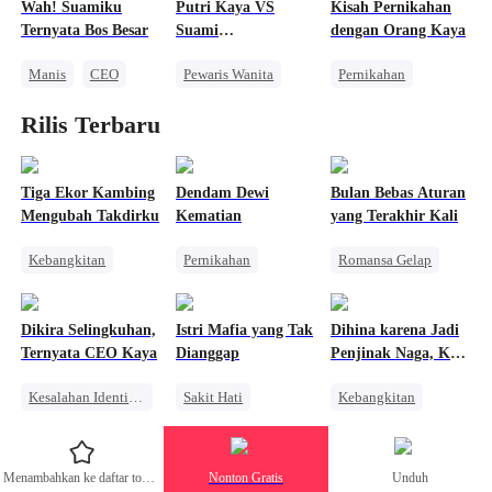
Wah! Suamiku
Putri Kaya VS
Kisah Pernikahan
Pura-pura Bodoh
Ternyata Bos Besar
Suami
dengan Orang Kaya
Pewaris Wanita
Pembunuhnya
Manis
CEO
Pewaris Wanita
Pernikahan
Nikah Kilat
Balas Dendam
CEO
Rilis Terbaru
Identitas Tersembunyi
Wanita Kuat
Cinta Satu Malam
Cinta Setelah Menikah
Pembalasan
Menghukum Mantan Jahat
Tiga Ekor Kambing
Dendam Dewi
Bulan Bebas Aturan
Mengubah Takdirku
Kematian
yang Terakhir Kali
Kebangkitan
Pernikahan
Romansa Gelap
Wanita Kuat
Balas Dendam
Penuh Intrik
Pembalasan
Identitas Tersembunyi
Mafia
Dikira Selingkuhan,
Istri Mafia yang Tak
Dihina karena Jadi
Pewaris Wanita
Mengejar Istri
Ternyata CEO Kaya
Dianggap
Penjinak Naga, Kini
Pembalasan
Penyesalan
Semua Menyesal
Kesalahan Identitas
Sakit Hati
Kebangkitan
Cinta Diam-diam Jadi Kenyataan
CEO Wanita
Pengganti
Naga
Keluarga
Mafia
Pembalasan
Menambahkan ke daftar tontonan
Nonton Gratis
Unduh
Miliuner
CEO
Perceraian