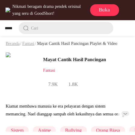
Nikmati beragam drama pendek orisinal
Buka
yang seru di GoodShort!
Cari
Beranda
/
Fantasi
/
Mayat Cantik Hasil Pancingan Playlet & Video
Mayat Cantik Hasil Pancingan
Fantasi
7.9K
1.8K
Kiamat membawa manusia ke era pelayaran dengan sistem
memancing. Nael dianggap sampah oleh kekasihnya dan semua orang
karena sistemnya berbeda. Dikhianati dan dipermalukan, dia memilih
fokus mempersiapkan ujian pelayaran. Tidak disangka, dia
Sistem
Anime
Bullying
Orang Biasa