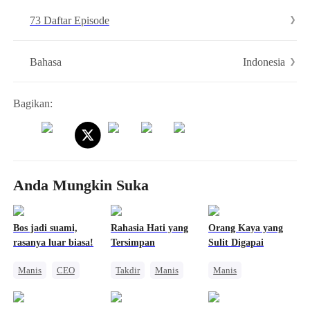
menyukainya. Ketika sedang berseteru dengan ibu mertuanya, ingatan
73 Daftar Episode
Gaby tiba-tiba pulih. Dia memilih untuk menutupi identitasnya, dan
terus tinggal di sana. Saat bekerja sama menjatuhkan Keluarga
Pranoto dan Setora, Gaby dan Evan mulai jatuh cinta...
Indonesia
Bahasa
Bagikan:
Anda Mungkin Suka
Bos jadi suami,
Rahasia Hati yang
Orang Kaya yang
rasanya luar biasa!
Tersimpan
Sulit Digapai
Manis
CEO
Takdir
Manis
Manis
Nikah Kilat
CEO
Pengasuh
Teman Masa Kecil
Kesalahan Identitas