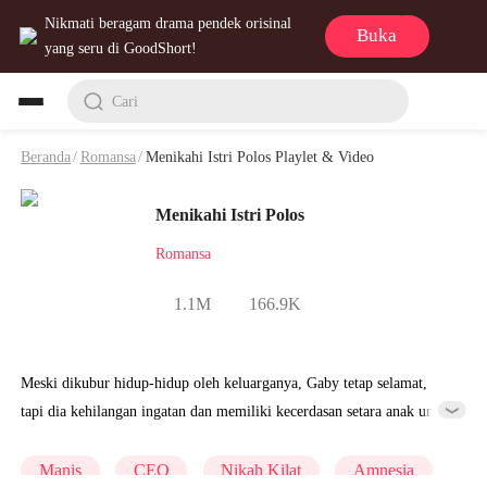
Nikmati beragam drama pendek orisinal
Buka
yang seru di GoodShort!
Cari
Beranda
/
Romansa
/
Menikahi Istri Polos Playlet & Video
Menikahi Istri Polos
Romansa
1.1M
166.9K
Meski dikubur hidup-hidup oleh keluarganya, Gaby tetap selamat,
tapi dia kehilangan ingatan dan memiliki kecerdasan setara anak umur
6 tahun. Saat berada di jalanan, dia ketemu Evan yang sakit-sakitan,
dan dibawa pulang. Setelah mereka menikah, Keluarga Pranoto nggak
Manis
CEO
Nikah Kilat
Amnesia