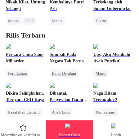
Nikah Kilat, Untung
Kembalinya Putri
Terkekang oleh
Selangit
Asli
Suami Gubernurku
Manis
CEO
Manis
Takdir
Nikah Kilat
Pewaris Wanita
Romansa Kantor
Rilis Terbaru
Cinta Setelah Menikah
Pewaris Asli dan Palsu
Bangsawan
Kebangkitan
Cinta Satu Malam
CEO
Saling Kejar
Perkara Cinta Sang
Sumpah Pada
Ups, Aku Menikahi
Miliarder
Negara Tak Pernah
Ayah Putriku!
Pudar
Pernikahan
Balas Dendam
Manis
Pengacara
Keluarga
Anak Lucu
Mengejar Istri
Dominan
Wanita Kuat
Dikira Selingkuhan,
Dibantai,
Naga Hitam
Salah Paham
Konflik Keluarga dan Negara
Cinta Satu Malam
Ternyata CEO Kaya
Penyesalan Datang
Tercintaku 2
Nikah Kontrak
Pembalasan
Nikah Kontrak
Terlambat
Kesalahan Identitas
Anak Lucu
Reinkarnasi
Saling Kejar
CEO Wanita
Penyesalan
Keluarga
Keluarga
Penuh Intrik
Pernikahan
Menambahkan ke daftar tontonan
Nonton Gratis
Unduh
Miliuner
CEO
Sakit Hati
Manusia Serigala