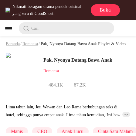
Nikmati beragam drama pendek orisinal
Buka
yang seru di GoodShort!
Cari
Beranda
/
Romansa
/
Pak, Nyonya Datang Bawa Anak Playlet & Video
Pak, Nyonya Datang Bawa Anak
Romansa
484.1K
67.2K
Lima tahun lalu, Jesi Wawan dan Leo Rama berhubungan seks di
hotel, sehingga punya empat anak. Lima tahun kemudian, Jesi bawa
keempat anaknya turun dari gunung. Di saat yang sama, Leo mencari
keberadaannya karena tanda yang Jesi tinggalkan lima tahun lalu.
Manis
CEO
Anak Lucu
Cinta Satu Malam