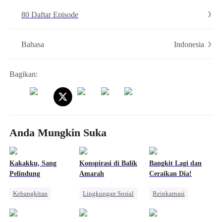
Takdir pun mengatur mereka untuk bertemu kembali.
80 Daftar Episode
Indonesia
Bahasa
Bagikan:
Anda Mungkin Suka
Kakakku, Sang
Konspirasi di Balik
Bangkit Lagi dan
Pelindung
Amarah
Ceraikan Dia!
Kebangkitan
Lingkungan Sosial
Reinkarnasi
Perjalanan Waktu
Wanita Kuat
Wanita Kuat
Wanita Kuat
Pembalasan
Pembalasan