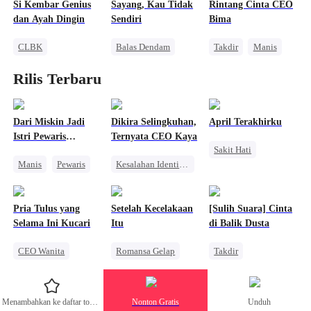
Si Kembar Genius
Sayang, Kau Tidak
Rintang Cinta CEO
Menghukum Mantan Jahat
Pahlawan Kembali
Balas Dendam
dan Ayah Dingin
Sendiri
Bima
Pembalasan
CLBK
Balas Dendam
Takdir
Manis
Anak Lucu
Wanita Kuat
CEO
Rilis Terbaru
Teman Masa Kecil
Pengkhianatan
Mengejar Istri
Cinta Setelah Menikah
Dari Miskin Jadi
Dikira Selingkuhan,
April Terakhirku
Istri Pewaris
Ternyata CEO Kaya
Sakit Hati
Tersembunyi
Manis
Pewaris
Kesalahan Identitas
Penyesalan
Identitas Tersembunyi
CEO Wanita
Mengejar Istri
Nikah Kilat
Keluarga
Pengkhianatan
Pria Tulus yang
Setelah Kecelakaan
[Sulih Suara] Cinta
Dewasa Muda
Miliuner
CEO
Wanita Kuat
Selama Ini Kucari
Itu
di Balik Dusta
CEO Wanita
Romansa Gelap
Takdir
Pasangan Kuat
Balas Dendam
Cinderella
Kebangkitan
Mafia
Mengejar Istri
Menambahkan ke daftar tontonan
Nonton Gratis
Unduh
Cinta dan Benci