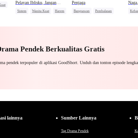
Pelayan Iblisku, Jangan
Penjaga
Naga
Kuat
Kabur
Sistem
Wanita Kuat
Harem
Bangsawan
Pembalasan
Keba
Fantasi Timur
Pemb
Drama Pendek Berkualitas Gratis
ama pendek terpopuler di aplikasi GoodShort. Unduh dan tonton episode lengka
asi lainnya
Sumber Lainnya
B
Tag Drama Pendek
Ke