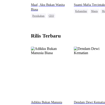
Maaf, Aku Bukan Wanita
Suami Mafia Tercintak
Biasa
Kehamilan
Manis
Ma
Pernikahan
CEO
Cinderella
Perceraian
Mengejar Istri
Rilis Terbaru
Adikku Bukan Manusia
Dendam Dewi Kematia