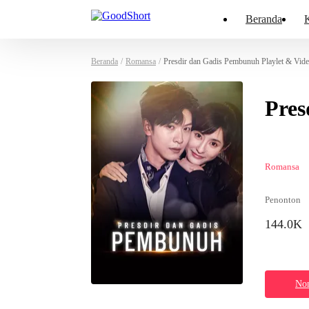
Beranda
K
Beranda
/
Romansa
/
Presdir dan Gadis Pembunuh Playlet & Vid
Pres
Romansa
Penonton
144.0K
Non