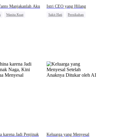
Yanto Manjakanlah Aku
Istri CEO yang Hilang
s
Wanita Kuat
Sakit Hati
Pernikahan
alasan
Nikah Kontrak
CEO
Cinta Satu Malam
Kehamilan
a karena Jadi Penjinak
Keluarga yang Menyesal