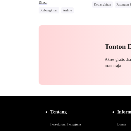
Biasa
Kebangkitan
Pasangan 
Kebangkitan
Anime
Dewa Perang Wanita
Pembalasan
Reinkarnasi
Orang Biasa
Tonton 
Akses gratis dr
mana saja.
Tentang
Inform
Persetujuan Pengguna
Bisnis