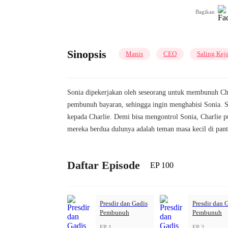
Bagikan
Sinopsis
Manis
CEO
Saling Kej
Sonia dipekerjakan oleh seseorang untuk membunuh Cha
pembunuh bayaran, sehingga ingin menghabisi Sonia. Se
kepada Charlie. Demi bisa mengontrol Sonia, Charlie p
mereka berdua dulunya adalah teman masa kecil di pant
Daftar Episode
EP 100
Presdir dan Gadis
Presdir dan 
Pembunuh
Pembunuh
EP 1
EP 2