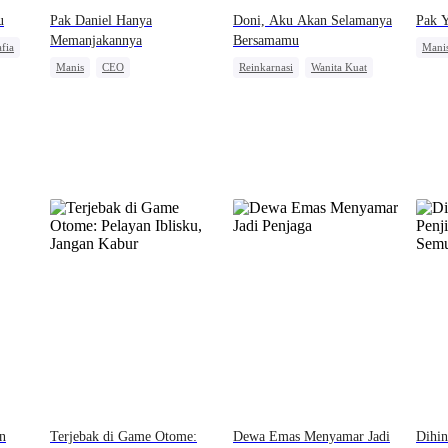
u
Pak Daniel Hanya
Doni, Aku Akan Selamanya
Pak 
Memanjakannya
Bersamamu
fia
Mani
Manis
CEO
Reinkarnasi
Wanita Kuat
Pemb
Perbedaan Usia
Pembalasan
n
Terjebak di Game Otome:
Dewa Emas Menyamar Jadi
Dihin