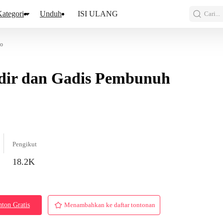
ategori
Unduh
ISI ULANG
Cari...
eo
dir dan Gadis Pembunuh
Pengikut
18.2K
ton Gratis
Menambahkan ke daftar tontonan