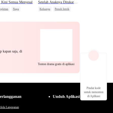
, Kini Semua Menyesal
Setelah Anaknya Ditukar
oleh AI
ngkitan
Naga
Keluarga
Penuh Intrik
alasan
Orang Biasa
Penyesalan
p kapan saja, di
Tonton drama gratis di aplikasi
Pindai kode
untuk menonton
erlangganan
Unduh Aplikasi
di Aplikasi
lola Langganan