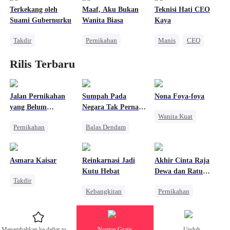
Cinta Setelah Menikah
Cinta Setelah Menikah
Terkekang oleh
Maaf, Aku Bukan
Teknisi Hati CEO
Suami Gubernurku
Wanita Biasa
Kaya
Takdir
Pernikahan
Manis
CEO
Romansa Kantor
CEO
Perceraian
Wanita Kuat
Rilis Terbaru
Bangsawan
Mengejar Istri
Nikah Kilat
Cinta Satu Malam
Cinta Setelah Menikah
Saling Kejar
Jalan Pernikahan
Sumpah Pada
Nona Foya-foya
yang Belum
Negara Tak Pernah
Wanita Kuat
Berakhir
Pudar
Pernikahan
Balas Dendam
Balas Dendam
CLBK
Keluarga
Menghukum Mantan Jahat
Wanita Kuat
Dominan
Kebangkitan
Asmara Kaisar
Reinkarnasi Jadi
Akhir Cinta Raja
Perceraian
Konflik Keluarga dan Negara
Penyihir
Kutu Hebat
Dewa dan Ratu
Takdir
Salah Paham
Pembalasan
Fana
Pewaris Wanita
Kebangkitan
Pernikahan
Reinkarnasi
Mengejar Istri
Orang Biasa
Penuh Intrik
Bangsawan
Pembalasan
Bangsawan
Pembalasan
Menambahkan ke daftar tontonan
Nonton Gratis
Unduh