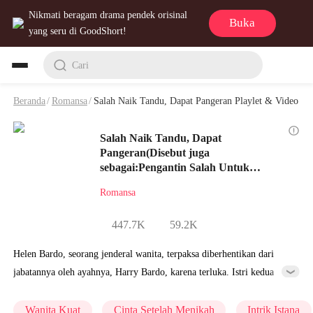
Nikmati beragam drama pendek orisinal
Buka
yang seru di GoodShort!
Cari
Beranda
/
Romansa
/
Salah Naik Tandu, Dapat Pangeran Playlet & Video
Salah Naik Tandu, Dapat
Pangeran(Disebut juga
sebagai:Pengantin Salah Untuk
Pangeran)
Romansa
447.7K
59.2K
Helen Bardo, seorang jenderal wanita, terpaksa diberhentikan dari
jabatannya oleh ayahnya, Harry Bardo, karena terluka. Istri kedua
Harry, Lidia, memanfaatkan kesempatan ini untuk menikahkan Helen
dengan seorang pria sakit-sakitan, sementara ia menikahkan putrinya
Wanita Kuat
Cinta Setelah Menikah
Intrik Istana