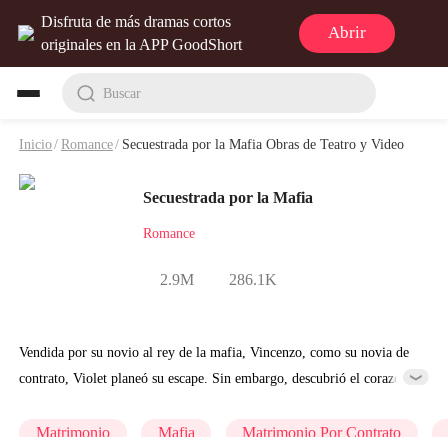
Disfruta de más dramas cortos
Abrir
originales en la APP GoodShort
Buscar
Inicio
/
Romance
/
Secuestrada por la Mafia Obras de Teatro y Video
Secuestrada por la Mafia
Romance
2.9M
286.1K
Vendida por su novio al rey de la mafia, Vincenzo, como su novia de
contrato, Violet planeó su escape. Sin embargo, descubrió el corazón
de oro de Vincenzo... que le pertenecía a ella. Cuando el peligro
acechó, Vincenzo salvó a Violet y sufrió graves heridas, lo que la
Matrimonio
Mafia
Matrimonio Por Contrato