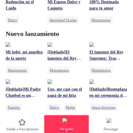
Redención en el
Mi Esposo Dulce y
100% Destinada
Lamento
CEO
Amor Después Del Matrimonio
Malententido
Caído
Coqueto
para tu amor
Persiguiendo el amor
Dulce
Identidad Oculta
Matrimonio
Destinado
CEO
Dulce
CEO
Destinado
CEO
Nuevo lanzamiento
Protagonista Femenina Fuerte
Matrimonio Relámpago
Matrimonio Por Contrato
Aventura De Una Noche
Embarazada
Amor Después Del Matrimonio
Mi bebé, mi angelito
[Doblado]El
El lamento del Rey
de la suerte
lamento del Rey
Supremo: Tras
Supremo: Tras
abandonarme,
Matrimonio
Matrimonio
Matrimonio
abandonarme,
implora mi perdón
implora mi perdón
Dulce
Retorcido
Retorcido
Destinado
Aristócrata
Aristócrata
[Doblado]Mi Padre
Ups, me casé con el
[Doblado]Reemplazada
Amado por todos
Lamento
Lamento
Chaebol es un
papá de mi hija
en mi ceremonia de
Bebés Lindos
Inútil, pero Yo lo
marcado
Familia
Dulce
Mafia
Amor doloroso
Haré Rey
Embarazada
Bebés Lindos
Matrimonio Relámpago
Hombre-Lobo
Amor Después Del Matrimonio
Protagonista Femenina Fuerte
Embarazada
Lamento
Añadir a Suscripciones
Ver gratis
Descargar
Unión de Fuertes
Persiguiendo el amor