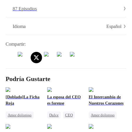
llevó a casarse con él por deber y gratitud. Pero durante su ceremonia
87 Episodios
de boda, se desató un complot de asesinato...
Español
Idioma
Compartir:
Podría Gustarte
[Doblado]La Ficha
La esposa del CEO
El Intercambio de
Roja
es forense
Nuestros Corazones
Amor doloroso
Dulce
CEO
Amor doloroso
Redención
Aventura De Una Noche
Reunión
Castigar al malvado ex
Matrimonio Relámpago
Abogado