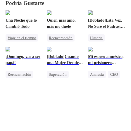
Podría Gustarte
Una Noche que lo
Quien más amo,
[Doblado]Esta Vez,
Cambió Todo
más me duele
No Seré el Padrastro
de Nadie
Viaje en el tiempo
Reencarnación
Historia
Dulce
Venganza
Don nadie
Doctor Milagroso
Familia
Contraataque
¡Domingo, vas a ser
[Doblado]Cuando
Mi esposo amnésico,
Aventura De Una Noche
Heredera
Reencarnación
papá!
una Mujer Decide
mi prisionero
Bebés Lindos
Lamento
No Mirar Atrás
dorado
Reencarnación
Superación
Amnesia
CEO
Dulce
Protagonista Femenina Fuerte
Dulce
Millonario
Amor-Odio
Embarazada