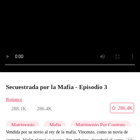
Secuestrada por la Mafia - Episodio 3
Romance
286.4K
288.1K
286.4K
Matrimonio
Mafia
Matrimonio Por Contrato
Vendida por su novio al rey de la mafia, Vincenzo, como su novia de
contrato, Violet planeó su escape. Sin embargo, descubrió el corazón