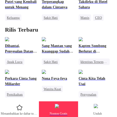
Putri yang Kembali
Terperangkap
Takdirku di Hotel
Perselingkuhan
Wanita Kuat
untuk Menang
dalam Cintanya
Sahara
Keluarga
Sakit Hati
Manis
CEO
Anak Lucu
CLBK
Cinta Satu Malam
Rilis Terbaru
Wanita Kuat
Anak Lucu
Romansa Kantor
Pasangan Kuat
Salah Paham
Kebangkitan
Mengejar Istri
Dibantai,
Sang Mantan yang
Kapten Sombong
Penyesalan Datang
Kuanggap Sudah
Berlutut di
Terlambat
Tiada
Hadapan Mantan
Anak Lucu
Sakit Hati
Identitas Tersembunyi
Pilot Legendaris
Penyesalan
CLBK
Takdir
Pembalasan
Penuh Intrik
Anak Lucu
Pahlawan Kembali
Perkara Cinta Sang
Nona Foya-foya
Cinta Kita Telah
Sakit Hati
Salah Paham
Kebangkitan
Miliarder
Usai
Wanita Kuat
Salah Paham
Saling Kejar
Pewaris Wanita
Pernikahan
Penyesalan
Balas Dendam
Keluarga
Pengacara
Mengejar Istri
Menghukum Mantan Jahat
Mengejar Istri
Pernikahan
Kebangkitan
Menambahkan ke daftar tontonan
Nonton Gratis
Unduh
Salah Paham
Perceraian
CEO
Penyihir