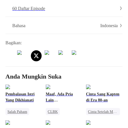
menakjubkan!
60 Daftar Episode
Indonesia
Bahasa
Bagikan:
Anda Mungkin Suka
Pembalasan Istri
Maaf, Ada Pria
Cinta Sang Kapten
Yang Dikhianati
Lain
di Era 80-an
Memanjakanku
Salah Paham
CLBK
Cinta Setelah Menikah
Balas Dendam
Pewaris Wanita
Perjalanan Waktu
CEO Wanita
Salah Paham
Pernikahan