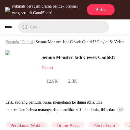
Nikmati beragam drama pendek orisinal
Buka
yang seru di GoodShort!
Cari
Beranda
/
Fantasi
/
Semua Monster Jadi Cewek Cantik!? Playlet & Video
Semua Monster Jadi Cewek Cantik!?
Fantasi
12.9K
2.3K
Erik, seorang pemuda biasa, menjelajah ke dunia iblis. Dia
menemukan bahwa matanya dapat melihat sisi lain dunia, iblis dan
raja iblis yang kejam dan menakutkan di mata orang lain, lalu
semuanya berubah menjadi gadis cantik yang berpenampilan
Perjalanan Waktu
Orang Biasa
Pembalasan