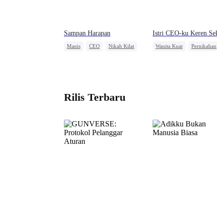
Sampan Harapan
Istri CEO-ku Keren Sek
Manis
CEO
Nikah Kilat
Wanita Kuat
Pernikahan
Cinta Setelah Menikah
Pasangan Kuat
Pahlawan Kembali
CEO Wanita
Rilis Terbaru