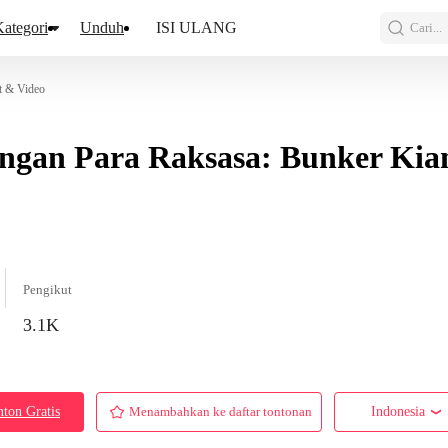
ategori
Unduh
ISI ULANG
Cari...
t & Video
ngan Para Raksasa: Bunker Kia
Pengikut
3.1K
ton Gratis
Menambahkan ke daftar tontonan
Indonesia