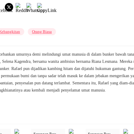
Kebangkitan
Orang Biasa
orbankan umurnya demi melindungi umat manusia di dalam bunker bawah tanah
endiri, Selena Kagendra, bersama wanita ambisius bernama Riana Lesmana. Mer
nker. Rafael pun dijadikan kambing hitam dan dijatuhi hukuman gantung. Pe
permukaan bumi dan tanpa sadar telah masuk ke dalam jebakan mengerikan yang
taian, penyesalan pun datang terlambat. Sementara itu, Rafael yang diam-dia
ngkhianatinya atau kembali menjadi penyelamat umat manusia.
ra
Serangan Para
Serangan Para