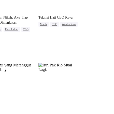
ah Nikah, Aku Tiap
Teknisi Hati CEO Kaya
 Dimanjakan
Manis
CEO
Wanita Kuat
s
Pernikahan
CEO
Nikah Kilat
a Kuat
Cinta Setelah Menikah
 Setelah Menikah
h Kontrak