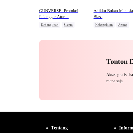
GUNVERSE: Protokol
Adikku Bukan Manusia
Pelanggar Aturan
Biasa
Kebangkitan
Sistem
Kebangkitan
Anime
Dominan
Pahlawan Kembali
Pembalasan
Reinkarnasi
Pembalasan
Orang Biasa
Tonton 
Akses gratis dr
mana saja.
Tentang
Inform