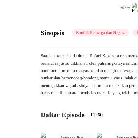
Bagikan
Sinopsis
Konflik Keluarga dan Negara
Saat kiamat melanda dunia, Rafael Kagendra rela meng
berlalu, ia justru dikhianati oleh putri angkatnya s
bumi untuk menipu masyarakat dan menghasut warga bu
bunker dan berbondong-bondong menuju oasis indah di 
menunjukkan wujud aslinya dan mulai melakukan pemban
harus memilih antara membalas manusia yang telah me
Daftar Episode
EP 60
Serangan Para
Serangan Pa