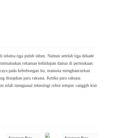
 selama tiga puluh tahun. Namun setelah tiga dekade
eka memalsukan rekaman kehidupan damai di permukaan
rcaya pada kebohongan itu, manusia menghancurkan
 disiapkan para raksasa. Ketika para raksasa
m telah menguasai teknologi robot tempur canggih kini
Serangan Para
Serangan Para