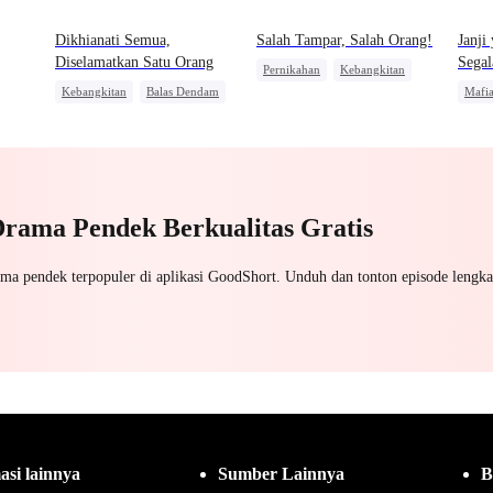
Dikhianati Semua,
Salah Tampar, Salah Orang!
Janji
Diselamatkan Satu Orang
Segal
Pernikahan
Kebangkitan
Kebangkitan
Balas Dendam
Mafi
Manusia Serigala
Menghukum Mantan Jahat
Pasa
Menghukum Mantan Jahat
Keluarga
CEO
Pembalasan
Perang Bisnis
Drama Pendek Berkualitas Gratis
ama pendek terpopuler di aplikasi GoodShort. Unduh dan tonton episode lengka
asi lainnya
Sumber Lainnya
B