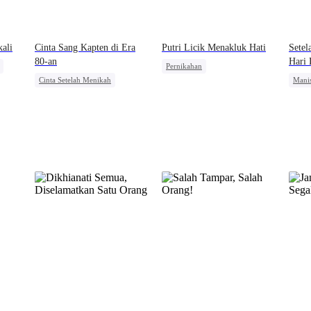
ali
Cinta Sang Kapten di Era
Putri Licik Menakluk Hati
Setel
80-an
Hari
Pernikahan
Cinta Setelah Menikah
Mani
Identitas Tersembunyi
Perjalanan Waktu
Wanit
Pewaris Wanita
Pernikahan
Wanita Kuat
Cinta
Kesalahan Identitas
Nika
Salah Paham