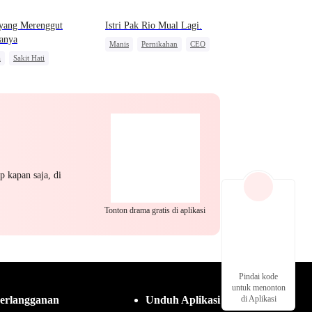
 yang Merenggut
Istri Pak Rio Mual Lagi.
anya
Manis
Pernikahan
CEO
a
Sakit Hati
Cinderella
ngan Kuat
Cinta Setelah Menikah
Saling Kejar
p kapan saja, di
Tonton drama gratis di aplikasi
Pindai kode
untuk menonton
erlangganan
Unduh Aplikasi
di Aplikasi