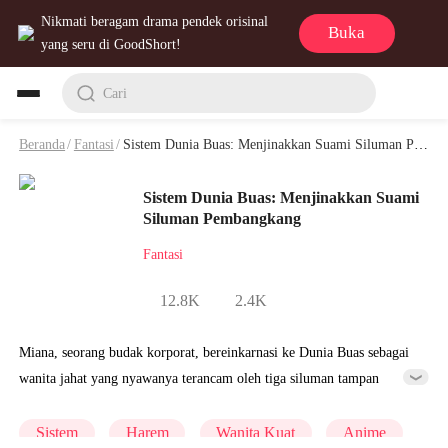
Nikmati beragam drama pendek orisinal
Buka
yang seru di GoodShort!
Cari
Beranda
/
Fantasi
/
Sistem Dunia Buas: Menjinakkan Suami Siluman Pembangkang Playlet & Video
Sistem Dunia Buas: Menjinakkan Suami
Siluman Pembangkang
Fantasi
12.8K
2.4K
Miana, seorang budak korporat, bereinkarnasi ke Dunia Buas sebagai
wanita jahat yang nyawanya terancam oleh tiga siluman tampan
akibat dosa masa lalunya. Beruntung, ia terikat pada Sistem Bertahan
Hidup yang memaksanya untuk menurunkan level kegelapan mereka
Sistem
Harem
Wanita Kuat
Anime