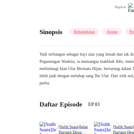
Bagikan
Sinopsis
Kebangkitan
Anime
Pe
Yudi terbangun sebagai bayi ular yang lemah dan tak d
Pegunungan Waskita, ia memangsa makhluk iblis, memur
melindungi klan Ular Bermata Hijau, bertarung dalam
lebih jauh dengan melahap sang Ibu Ular. Dari titik n
purba.
Daftar Episode
EP 83
[Sulih Suara]Jalan
[Sulih Suara
Panjang Dewa
Panjang De