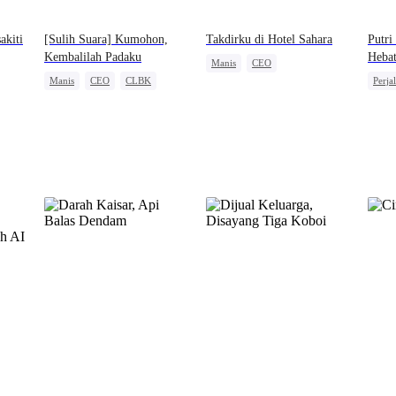
akiti
[Sulih Suara] Kumohon,
Takdirku di Hotel Sahara
Putri
Kembalilah Padaku
Heba
Manis
CEO
Manis
CEO
CLBK
Perja
Cinta Satu Malam
Salah Paham
Pewar
Romansa Kantor
a
Pemb
Keba