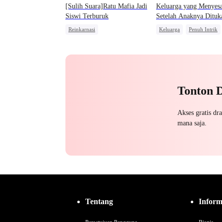
[Sulih Suara]Ratu Mafia Jadi
Keluarga yang Menyesa
Siswi Terburuk
Setelah Anaknya Dituk
oleh AI
Reinkarnasi
Keluarga
Penuh Intrik
Pewaris Asli dan Palsu
Orang Biasa
Penyesalan
Wanita Kuat
Tonton 
Akses gratis dr
mana saja.
Tentang
Inform