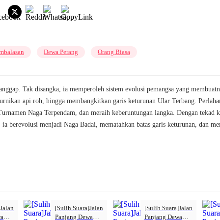
mbalasan
Dewa Perang
Orang Biasa
ianggap. Tak disangka, ia memperoleh sistem evolusi pemangsa yang membuatny
nikan api roh, hingga membangkitkan garis keturunan Ular Terbang. Perlahan
 Turnamen Naga Terpendam, dan meraih keberuntungan langka. Dengan tekad ku
ol, ia berevolusi menjadi Naga Badai, mematahkan batas garis keturunan, dan 
]Jalan
[Sulih Suara]Jalan
[Sulih Suara]Jalan
wa
Panjang Dewa
Panjang Dewa