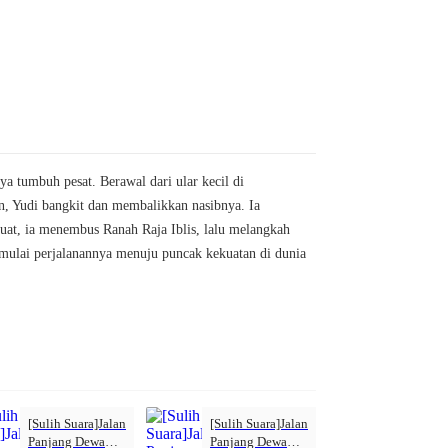
a tumbuh pesat. Berawal dari ular kecil di
, Yudi bangkit dan membalikkan nasibnya. Ia
at, ia menembus Ranah Raja Iblis, lalu melangkah
memulai perjalanannya menuju puncak kekuatan di dunia
[Sulih Suara]Jalan
[Sulih Suara]Jalan
Panjang Dewa
Panjang Dewa