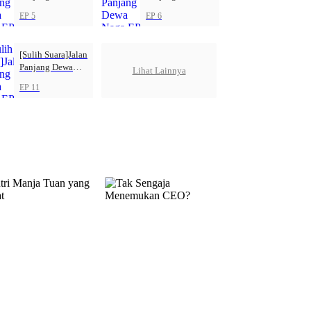
Naga
Naga
EP 5
EP 6
[Sulih Suara]Jalan
Panjang Dewa
Lihat Lainnya
Naga
EP 11