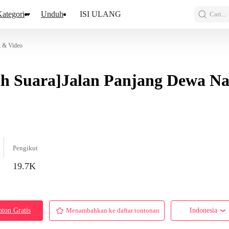
ategori
Unduh
ISI ULANG
Cari...
t & Video
ih Suara]Jalan Panjang Dewa N
Pengikut
19.7K
ton Gratis
Menambahkan ke daftar tontonan
Indonesia