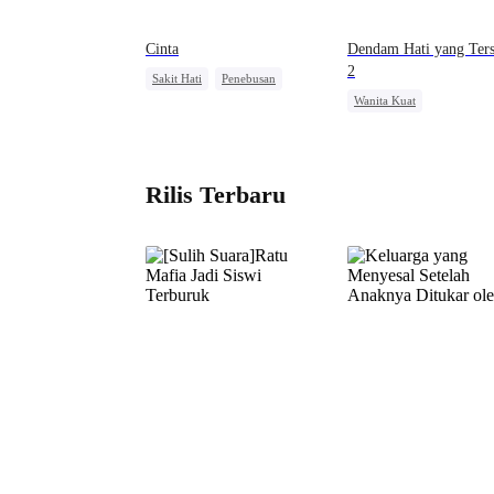
Cinta
Dendam Hati yang Ters
2
Sakit Hati
Penebusan
Wanita Kuat
Menghukum Mantan Jahat
Kesalahan Identitas
Penyesalan
CEO
Keluarga
Pewaris Wanit
Rilis Terbaru