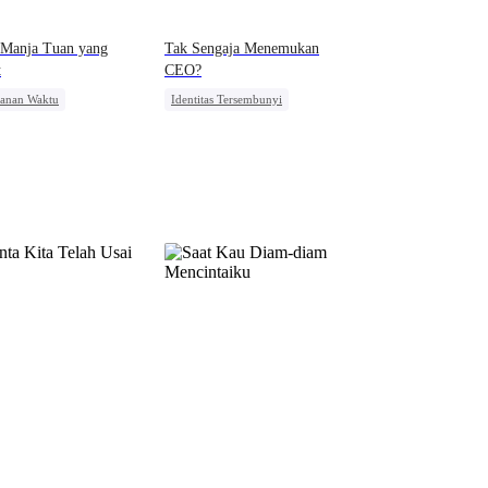
 Manja Tuan yang
Tak Sengaja Menemukan
t
CEO?
lanan Waktu
Identitas Tersembunyi
is Asli dan Palsu
Manis
CEO
alasan
Bangsawan
Pewaris Wanita
Pembalasan
ngkitan