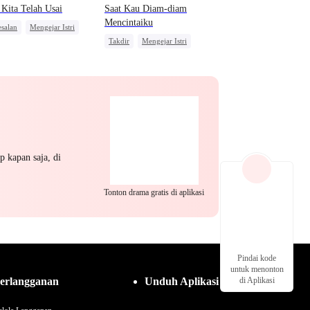
 Kita Telah Usai
Saat Kau Diam-diam
Mencintaiku
salan
Mengejar Istri
Takdir
Mengejar Istri
kahan
Perceraian
Pewaris Wanita
Sakit Hati
p kapan saja, di
Tonton drama gratis di aplikasi
Pindai kode
untuk menonton
erlangganan
Unduh Aplikasi
di Aplikasi