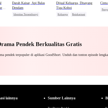
l
Darah Kaisar, Api Balas
Dijual Keluarga, Disayang
Cinta
ar
Dendam
Tiga Koboi
Penye
Identitas Tersembunyi
Keluarga
Reinkarnasi
Perni
Balas Dendam
Takdir
Disayangi Semua
CEO
Pewaris Wanita
Pembalasan
Manis
Dewa Perang
Nikah Kontrak
Pasangan Kuat
Drama Pendek Berkualitas Gratis
ama pendek terpopuler di aplikasi GoodShort. Unduh dan tonton episode lengka
asi lainnya
Sumber Lainnya
B