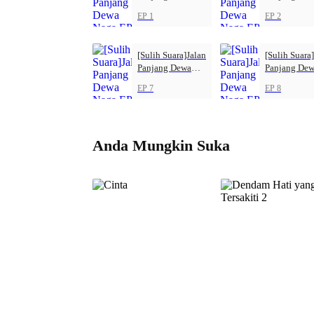
Naga
Naga
EP 1
EP 2
[Sulih Suara]Jalan
[Sulih Suara
Panjang Dewa
Panjang De
Naga
Naga
EP 7
EP 8
Anda Mungkin Suka