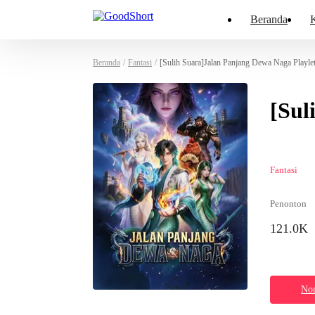
Beranda
K
Beranda
/
Fantasi
/
[Sulih Suara]Jalan Panjang Dewa Naga Playle
[Sul
Fantasi
Penonton
121.0K
Non